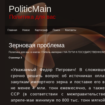
PoliticMain
Политика для вас
Главная
Новое
Картограф
Поиск
Контакты
Зерновая проблема
Политика для вас в книгах
/
Гибель империи
/
НА ПУТИ К ГОСУДАРСТВЕННОМ
Страница 3
«Уважаемый Федор Петрович! В сложивш
срочно решить вопрос об источниках опла
закупкам импортного зерна и поставке его
не менее 4 мли. тонн ежемесячно, а также
ССР (в соответствии с межправительств
апреле-мае минимум по 800 тыс. тонн мягко