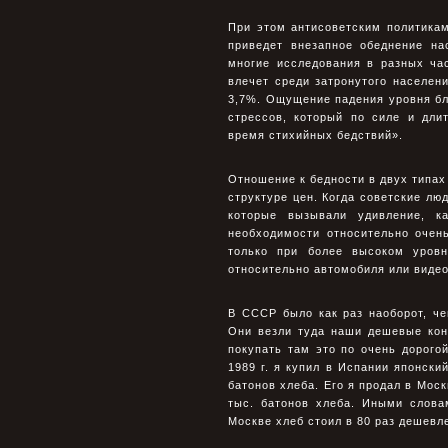
При этом антисоветским политикам
приведет внезапное обеднение н
многие исследования в разных ча
влечет среди затронутого населен
3,7%. Ощущение падения уровня б
стрессов, который по силе и дли
время стихийных бедствий».
Отношение к бедности в двух типах
структуре цен. Когда советские лю
которые вызывали удивление, к
необходимости относительно очень
только при более высоком уровн
относительно автомобиля или виде
В СССР было как раз наоборот, ч
Они везли туда наши дешевые кон
покупать там это по очень дорого
1989 г. я купил в Испании японски
батонов хлеба. Его я продал в Моск
тыс. батонов хлеба. Иными слова
Москве хлеб стоил в 80 раз дешевл