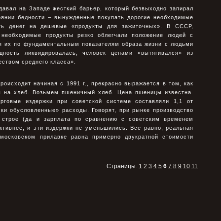
давал на Западе жесткий барьер, который безвыходно запирал
оянии бедности – вынужденные покупать дорогие необходимые
ть денег на дешевые «продукты для зажиточных». В СССР,
 необходимые продукты резко облегчали положение людей с
ая их по фундаментальным показателям образа жизни с людьми
дность ликвидировалась, человек ценами «вытягивался» из
еством среднего класса».
роисходит начиная с 1991 г., прекрасно выражается в том, как
 на хлеб. Возьмем пшеничный хлеб. Цена пшеницы известна.
рговые издержки при советской системе составляли 1,1 от
ки обусловленные» расходы. Говорят, при рынке производство
 строе (да и зарплата по сравнению с советским временем
ктивнее, и эти издержки не уменьшились. Все равно, реальная
 московском прилавке равна примерно двукратной стоимости
.
Страницы:
1
2
3
4
5
6
7
8
9
10
11