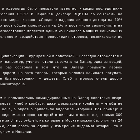
 и идеологам было прекрасно известно, к каким последствиям
аселения СССР. В недавнем докладе ВЦИОМ со ссылками на
стях мира сказано: «Среднее падение личного дохода на 10%
ия рост общей смертности на 1% и рост числа самоубийств на
лагосостояния является одним из наиболее мощных социальных
тельности воздействия превосходит стрессы, возникающие во
 цивилизации – буржуазной и советской – наглядно отражается в
ди, например, ученые, стали выезжать на Запад, одна из вещей,
ак раз состояла в том, что на Западе предметы первой
 дороги, но зато товары, которые человек начинает покупать
е благосостояния, – дешевы. Хлеб и молоко очень дороги
омагнитофона.
ем и пользовались командированные на Запад советские люди.
сервы, хлеб и колбасу, даже шоколадные конфеты – чтобы не
й цене, а обратно привозили видеомагнитофоны. Вот пример: в
й видеомагнитофон, который стоил там столько же, сколько 300
ве за 3 тыс. рублей, на которые в Москве можно было купить 24
ми, если брать за единицу измерения видеомагнитофон, то в
е, чем в Испании.