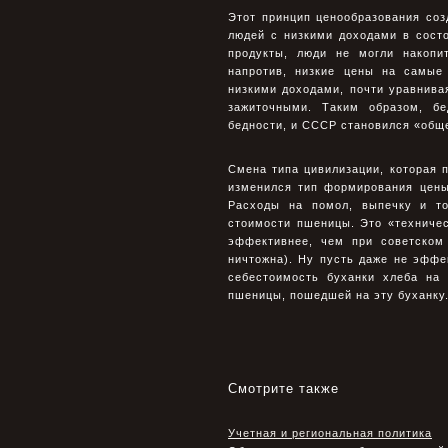
Этот принцип ценообразования соз
людей с низкими доходами в сост
продукты, люди не могли накопи
напротив, низкие цены на самые
низкими доходами, почти уравнив
зажиточными. Таким образом, бе
бедности, и СССР становился «общ
Смена типа цивилизации, которая п
изменился тип формирования цены
Расходы на помол, выпечку и то
стоимости пшеницы. Это «техничес
эффективнее, чем при советском
ничтожна). Ну пусть даже не эффе
себестоимость буханки хлеба на
пшеницы, пошедшей на эту буханку
Смотрите также
Учетная и региональная политика