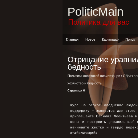
PoliticMain
Политика для вас
Главная
Новое
Картограф
Поиск
Отрицание уравнил
бедность
Политика советской цивилизации
/
Образ со
хозяйство и бедность
Страница 6
Курс на резкое обеднение людей
поддержку – экспертов для этого
приглашайте Василия Леонтьева в 
цены и построить „правильные“ 
начинайте жестко и твердо перех
стабилизаций».