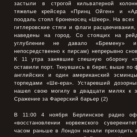
застыли в строгой кильватерной колон
тяжелые крейсера «Принц Ойген» и «Ад
поодаль стоял броненосец «Шеер». На всех
гитлеровские стяги и флаги расцвечивания
наведены на город. Со стоящих на рей
углубление не давало «Бремену» и
непосредственно к пирсам) непрерывно сно
К 11 утра занявшие спешную оборону «т
оставили порт. Ткнувшись в берег, выше по 
английских и один американский эсминцы
торпедами «Ше-ера». Устаревший дозорны
нашел свою могилу в двадцати милях к за
Сражение за Фарерский барьер (2)
В 11:00 4 ноября Берлинское радио оф
«восстановлении норвежского суверените
часом раньше в Лондон начали приходить 