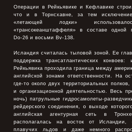
Операции в Рейкьявике и Кефлавике строи
что и в Торнсхавне, за тем исключени
«летающей лодки» использов
«трансокеанштаффеля» в составе одной п
Do-26 и восьми Bv-138.
Исландия считалась тыловой зоной. Ее гла
поддержка трансатлантических конвоев:
Рейкьявика проходила граница между америк
английской зонами ответственности. На ос
где-то около двух территориальных полков,
и организационной деятельностью. Весь п
ночь) патрульные гидросамолеты-разведчик
рейдерского соединения, о выходе которог
английская агентурная сеть в Тронх
располагалась на восток от Исландии, 
плавучих льдов и даже немного распро