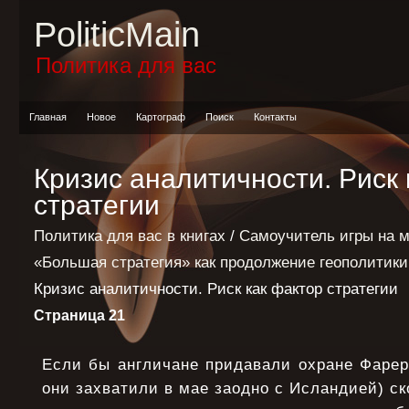
PoliticMain
Политика для вас
Главная
Новое
Картограф
Поиск
Контакты
Кризис аналитичности. Риск 
стратегии
Политика для вас в книгах
/
Самоучитель игры на 
«Большая стратегия» как продолжение геополитик
Кризис аналитичности. Риск как фактор стратегии
Страница 21
Если бы англичане придавали охране Фарер
они захватили в мае заодно с Исландией) ск