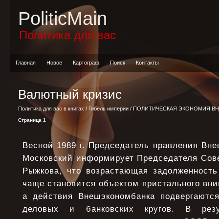
PoliticMain
Политика для вас
Главная
Новое
Картограф
Поиск
Контакты
Валютный кризис
Политика для вас в книгах
/
Гибель империи
/
ПОЛИТИЧЕСКАЯ ЭКОНОМИЯ В
Страница 1
Весной 1989 г. Председатель правления Вн
Московский информирует Председателя Сов
Рыжкова, что возрастающая задолженность
чаще становится объектом пристального вни
а действия Внешэкономбанка подвергаютс
деловых и банковских кругов. В рез