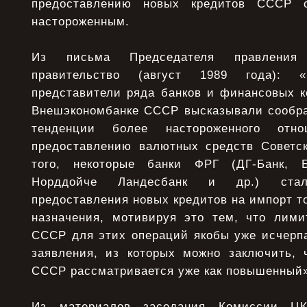
предоставлению новых кредитов СССР с
настороженным.
Из письма Председателя правления
правительство (август 1989 года): 
представители ряда банков и финансовых к
Внешэкономбанке СССР высказывали сообр
тенденции более настороженного отн
предоставлению валютных средств Советс
того, некоторые банки ФРГ (ДГ-Банк, Б
Норддойче Ландесбанк и др.) стал
предоставления новых кредитов на импорт т
назначения, мотивируя это тем, что лим
СССР для этих операций якобы уже исчерп
заявления, из которых можно заключить, 
СССР рассматривается уже как повышенный»
Из материалов заседания Комиссии Ц