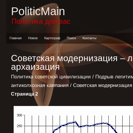
PoliticMain
Политика для вас
Главная
Новое
Картограф
Поиск
Контакты
Советская модернизация – 
архаизация
Политика советской цивилизации
/
Подрыв легитим
антиколхозная кампания
/ Советская модернизация
Страница 2