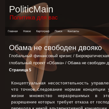
PoliticMain
Политика для вас
Главная
Новое
Картограф
Поиск
Контакты
Обама не свободен двояко
Глобальный финансовый кризис
/
Бюрократическая
глобальный проект «Обама»
/ Обама не свободен д
Страница 5
Концептуальная несостоятельность управле
что точное следование нормам концепции 
жизни множество неразрешимых в это
разрешение которых требует отказа от госп
перехода к некой альтернативной концепции.