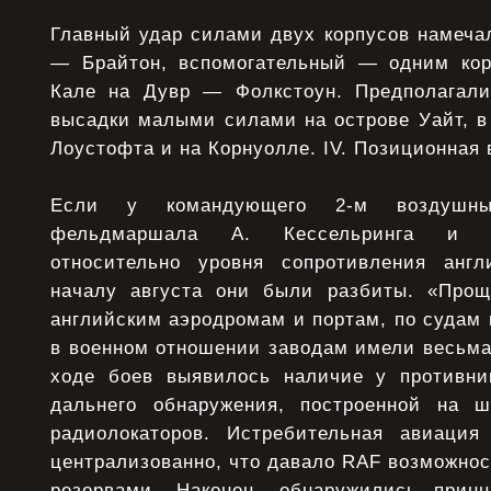
Главный удар силами двух корпусов намечал
— Брайтон, вспомогательный — одним кор
Кале на Дувр — Фолкстоун. Предполагали
высадки малыми силами на острове Уайт, в
Лоустофта и на Корнуолле. IV. Позиционная 
Если у командующего 2-м воздушны
фельдмаршала А. Кессельринга и о
относительно уровня сопротивления англ
началу августа они были разбиты. «Про
английским аэродромам и портам, по судам
в военном отношении заводам имели весьма
ходе боев выявилось наличие у противни
дальнего обнаружения, построенной на ш
радиолокаторов. Истребительная авиация
централизованно, что давало RAF возможнос
резервами. Наконец, обнаружились принц