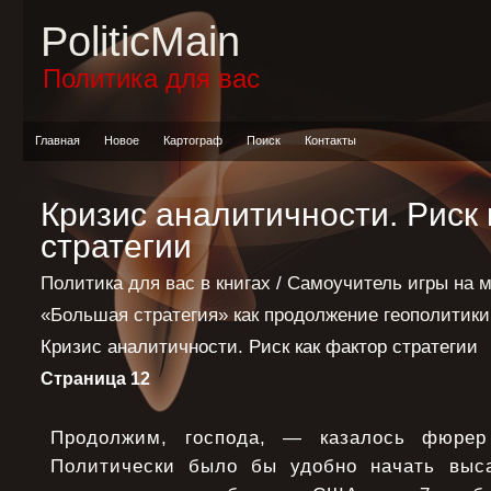
PoliticMain
Политика для вас
Главная
Новое
Картограф
Поиск
Контакты
Кризис аналитичности. Риск 
стратегии
Политика для вас в книгах
/
Самоучитель игры на 
«Большая стратегия» как продолжение геополитик
Кризис аналитичности. Риск как фактор стратегии
Страница 12
Продолжим, господа, — казалось фюре
Политически было бы удобно начать выса