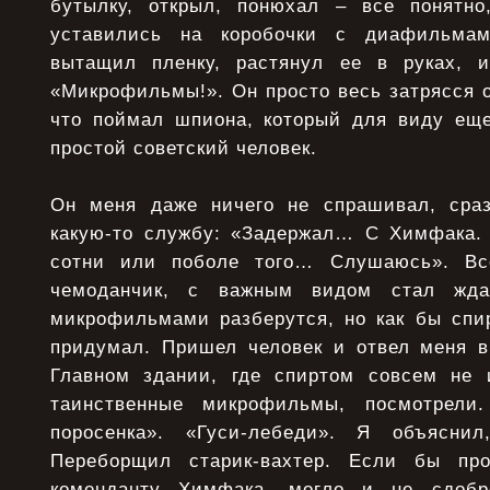
бутылку, открыл, понюхал – все понятно
уставились на коробочки с диафильмам
вытащил пленку, растянул ее в руках, и
«Микрофильмы!». Он просто весь затрясся 
что поймал шпиона, который для виду еще
простой советский человек.
Он меня даже ничего не спрашивал, сраз
какую-то службу: «Задержал… С Химфака
сотни или поболе того… Слушаюсь». Вс
чемоданчик, с важным видом стал жда
микрофильмами разберутся, но как бы спир
придумал. Пришел человек и отвел меня в
Главном здании, где спиртом совсем не 
таинственные микрофильмы, посмотрели
поросенка». «Гуси-лебеди». Я объясни
Переборщил старик-вахтер. Если бы пр
коменданту Химфака, могло и не сдобр