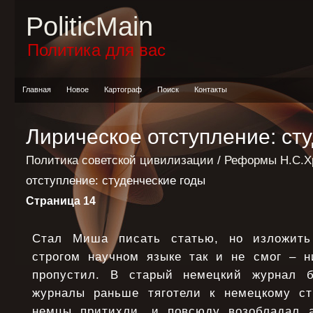
PoliticMain
Политика для вас
Главная
Новое
Картограф
Поиск
Контакты
Лирическое отступление: ст
Политика советской цивилизации
/
Реформы Н.С.Х
отступление: студенческие годы
Страница 14
Стал Миша писать статью, но изложить
строгом научном языке так и не смог – н
пропустил. В старый немецкий журнал 
журналы раньше тяготели к немецкому ст
немцы притихли, и повсюду возобладал а