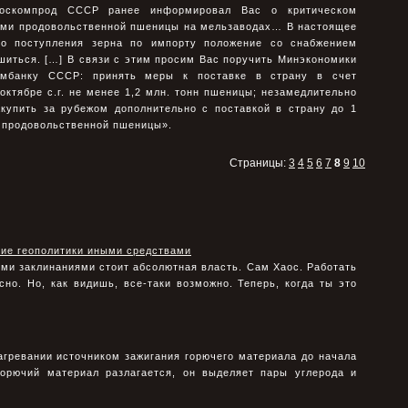
Госкомпрод СССР ранее информировал Вас о критическом
ами продовольственной пшеницы на мельзаводах… В настоящее
ого поступления зерна по импорту положение со снабжением
шиться. […] В связи с этим просим Вас поручить Минэкономики
банку СССР: принять меры к поставке в страну в счет
ктябре с.г. не менее 1,2 млн. тонн пшеницы; незамедлительно
акупить за рубежом дополнительно с поставкой в страну до 1
нн продовольственной пшеницы».
Страницы:
3
4
5
6
7
8
9
10
ние геополитики иными средствами
ими заклинаниями стоит абсолютная власть. Сам Хаос. Работать
но. Но, как видишь, все-таки возможно. Теперь, когда ты это
агревании источником зажигания горючего материала до начала
 горючий материал разлагается, он выделяет пары углерода и