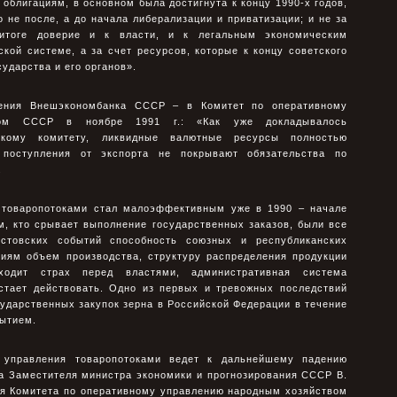
облигациям, в основном была достигнута к концу 1990-х годов,
 не после, а до начала либерализации и приватизации; и не за
 итоге доверие и к власти, и к легальным экономическим
ской системе, а за счет ресурсов, которые к концу советского
ударства и его органов».
ления Внешэкономбанка СССР – в Комитет по оперативному
вом СССР в ноябре 1991 г.: «Как уже докладывалось
скому комитету, ликвидные валютные ресурсы полностью
поступления от экспорта не покрывают обязательства по
.
а товаропотоками стал малоэффективным уже в 1990 – начале
м, кто срывает выполнение государственных заказов, были все
стовских событий способность союзных и республиканских
тиям объем производства, структуру распределения продукции
ходит страх перед властями, административная система
естает действовать. Одно из первых и тревожных последствий
сударственных закупок зерна в Российской Федерации в течение
бытием.
 управления товаропотоками ведет к дальнейшему падению
ма Заместителя министра экономики и прогнозирования СССР В.
ля Комитета по оперативному управлению народным хозяйством