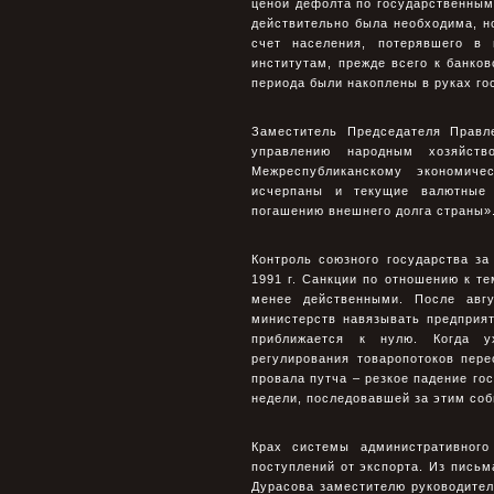
ценой дефолта по государственным 
действительно была необходима, но
счет населения, потерявшего в
институтам, прежде всего к банков
периода были накоплены в руках гос
Заместитель Председателя Прав
управлению народным хозяйст
Межреспубликанскому экономиче
исчерпаны и текущие валютные 
погашению внешнего долга страны»
Контроль союзного государства з
1991 г. Санкции по отношению к те
менее действенными. После авгу
министерств навязывать предприя
приближается к нулю. Когда у
регулирования товаропотоков пер
провала путча – резкое падение го
недели, последовавшей за этим со
Крах системы административного
поступлений от экспорта. Из пись
Дурасова заместителю руководите