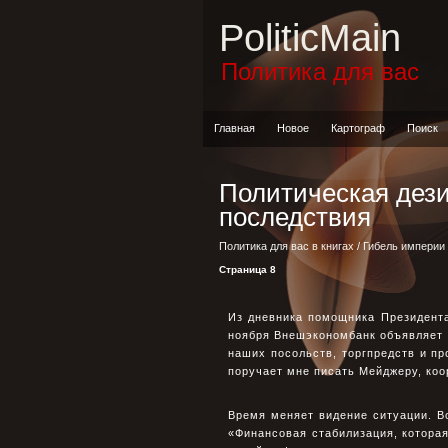
PoliticMain
Политика для вас
Главная
Новое
Картограф
Поиск
Политическая дези
последствия
Политика для вас в книгах
/
Гибель империи
Страница 8
Из дневника помощника Президента
ноября Внешэкономбанк объявляет 
наших посольств, торгпредств и пр
поручает мне писать Мейджеру, коо
Время меняет видение ситуации. Во
«Финансовая стабилизация, котора