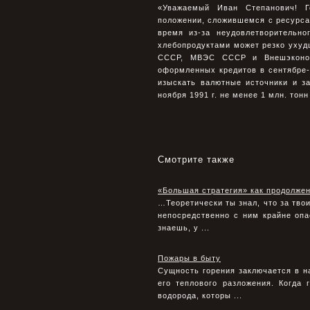
«Уважаемый Иван Степанович! 
положении, сложившемся с ресурс
время из-за неудовлетворительн
хлебопродуктами может резко ухуд
СССР, МВЭС СССР и Внешэконом
оформленных кредитов в сентябре-о
изыскать валютные источники и з
ноября 1991 г. не менее 1 млн. то
Смотрите также
«Большая стратегия» как продолже
…Теоретически ты знал, что за тво
непосредственно с ним крайне опас
знаешь, у ...
Пожары в быту
Сущность горения заключается в н
его теплового разложения. Когда
водорода, которы ...