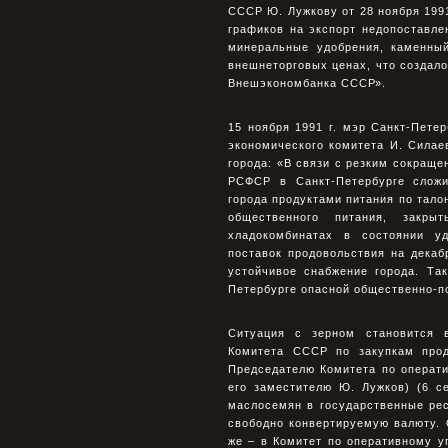
СССР Ю. Лужкову от 28 ноября 1991
графиков на экспорт недопоставле
минеральные удобрения, каменны
внешнеторговых ценах, что создал
Внешэкономбанка СССР».
15 ноября 1991 г. мэр Санкт-Пете
экономического комитета И. Сила
города: «В связи с резким сокращ
РСФСР в Санкт-Петербурге сложи
города продуктами питания по тало
общественного питания, закры
хладокомбинатах в состоянии уд
поставок продовольствия на декаб
устойчивое снабжение города. Та
Петербурге опасной общественно-п
Ситуация с зерном становится 
Комитета СССР по закупкам прод
Председателю Комитета по операт
его заместителю Ю. Лужков) (6 се
маслосемян в государственные рес
свободно конвертируемую валюту. 
же – в Комитет по оперативному у