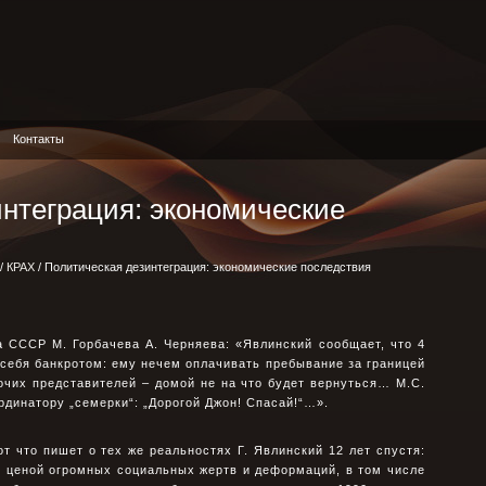
Контакты
нтеграция: экономические
/
КРАХ
/ Политическая дезинтеграция: экономические последствия
 СССР М. Горбачева А. Черняева: «Явлинский сообщает, что 4
себя банкротом: ему нечем оплачивать пребывание за границей
очих представителей – домой не на что будет вернуться… М.С.
рдинатору „семерки“: „Дорогой Джон! Спасай!“…».
т что пишет о тех же реальностях Г. Явлинский 12 лет спустя:
я ценой огромных социальных жертв и деформаций, в том числе