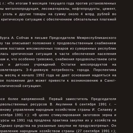
 г.: «По итогам 9 месяцев текущего года против установленных
ны металлопродукция, лесоматериалы, нефтепродукты, цемент,
й уголь и другие товары на сумму около 4 млрд. рублей во
о критическую ситуацию с обеспечением обязательных платежей
рбурга А. Собчак в письме Председателю Межреспубликанского
еву так описывает положение с продовольственным снабжением
ением поставок мясомолочных товаров из суверенных республик
лась критическая ситуация в части обеспечения населения
нам и, что особенно тревожно, снабжения продовольствием сети
тых и детских учреждений. Остатки мясопродуктов на
овлетворить 3-4-дневную потребность города. Перспектива
рь месяц и начало 1992 года не дает основания надеяться на
кое положение дел может привести к возникновению в Санкт-
олитической ситуации».
все более напряженной. Первый заместитель Председателя
овольственных ресурсов В. Акулинни 6 сентября 1991 г. –
ивному управлению народным хозяйством страны И. Силаеву и
нтября 1991 г.): «В целях стимулирования заготовок зерна и
урсы на 1991 год продлена практика закупки их у хозяйств на
Однако средства на указанные закупки не предусмотрены». Он
правлению народным хозяйством страны (27 сентября 1991 г.);