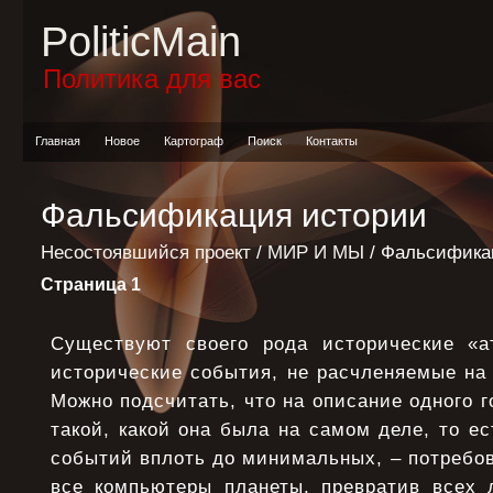
PoliticMain
Политика для вас
Главная
Новое
Картограф
Поиск
Контакты
Фальсификация истории
Несостоявшийся проект
/
МИР И МЫ
/ Фальсифика
Страница 1
Существуют своего рода исторические «
исторические события, не расчленяемые на
Можно подсчитать, что на описание одного г
такой, какой она была на самом деле, то е
событий вплоть до минимальных, – потребо
все компьютеры планеты, превратив всех