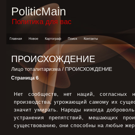
PoliticMain
Политика для вас
Главная
Новое
Картограф
Поиск
Контакты
ПРОИСХОЖДЕНИЕ
Лицо тоталитаризма
/ ПРОИСХОЖДЕНИЕ
Страница 6
Нет сообществ, нет наций, согласных 
производства, угрожающий самому их сущес
значит умирать. Народы никогда доброволь
устранения препятствий, мешающих прои
существованию, они способны на любые жер