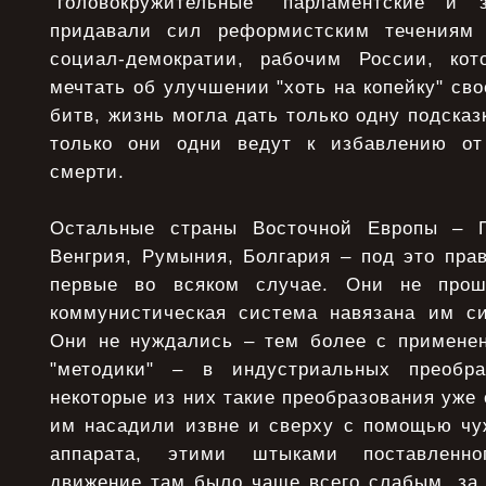
"головокружительные" парламентские и 
придавали сил реформистским течениям
социал-демократии, рабочим России, ко
мечтать об улучшении "хоть на копейку" сво
битв, жизнь могла дать только одну подсказ
только они одни ведут к избавлению от
смерти.
Остальные страны Восточной Европы – П
Венгрия, Румыния, Болгария – под это пра
первые во всяком случае. Они не прош
коммунистическая система навязана им с
Они не нуждались – тем более с примене
"методики" – в индустриальных преобр
некоторые из них такие преобразования уж
им насадили извне и сверху с помощью чу
аппарата, этими штыками поставленног
движение там было чаще всего слабым, за