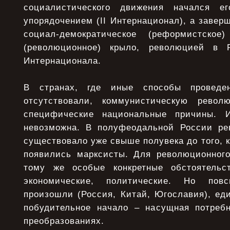
социалистического движения начался е
упорядочением (II Интернационал), а заве
социал-демократическое (реформистское
(революционное) крыло, революцией в Р
Интернационала.
В странах, где иные способы проведен
отсутствовали, коммунистическую рево
специфические национальные причины. 
невозможна. В полуфеодальной России ре
существовало уже свыше полувека до того, к
появились марксисты. Для революционног
тому же особые конкретные обстоятельс
экономические, политические. Но пов
произошли (Россия, Китай, Югославия), ед
побудительное начало – насущная потреб
преобразованиях.