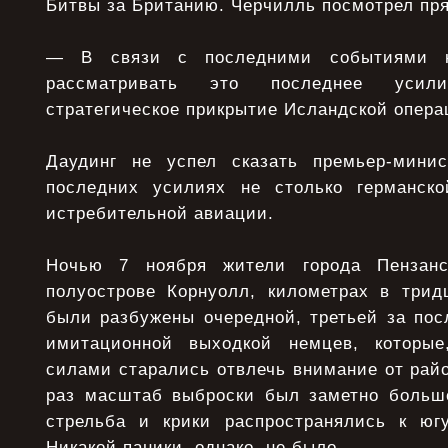
Битвы за Британию. Черчилль посмотрел пря
— В связи с последними событиями н
рассматривать это последнее уси
стратегическое прикрытие Исландской опера
Даудинг не успел сказать премьер-минис
последних усилиях не столько германско
истребительной авиации.
Ночью 7 ноября жители города Пензанс
полуострове Корнуолл, километрах в трид
были разбужены очередной, третьей за пос
имитационной выходкой немцев, которые
силами старались отвлечь внимание от райо
раз масштаб выброски был заметно больш
стрельба и крики распространялись к юг
Никакой паники, однако, не было.