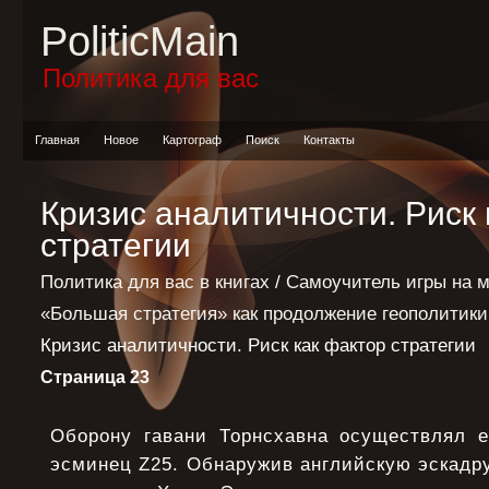
PoliticMain
Политика для вас
Главная
Новое
Картограф
Поиск
Контакты
Кризис аналитичности. Риск 
стратегии
Политика для вас в книгах
/
Самоучитель игры на 
«Большая стратегия» как продолжение геополитик
Кризис аналитичности. Риск как фактор стратегии
Страница 23
Оборону гавани Торнсхавна осуществлял 
эсминец Z25. Обнаружив английскую эскадру