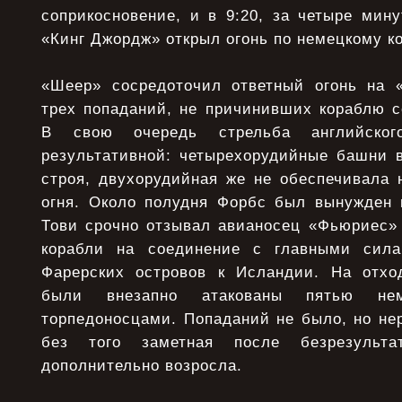
соприкосновение, и в 9:20, за четыре мин
«Кинг Джордж» открыл огонь по немецкому к
«Шеер» сосредоточил ответный огонь на 
трех попаданий, не причинивших кораблю с
В свою очередь стрельба английско
результативной: четырехорудийные башни 
строя, двухорудийная же не обеспечивала 
огня. Около полудня Форбс был вынужден 
Тови срочно отзывал авианосец «Фьюриес»
корабли на соединение с главными сил
Фарерских островов к Исландии. На отхо
были внезапно атакованы пятью нем
торпедоносцами. Попаданий не было, но нер
без того заметная после безрезультат
дополнительно возросла.