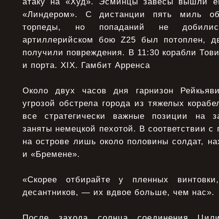
атаку на «Худ». Эсминцы завесы вышли е
«Линдером». С дистанции пять миль об
торпеды, но попаданий не добили
артиллерийском бою Z25 был потоплен, д
получили повреждения. В 11:30 корабли Тови
и порта. XIX. Гамбит Арренса
Около двух часов дня гарнизон Рейкьяви
угрозой обстрела города из тяжелых корабе
все стратегически важные позиции на 
заняты немецкой пехотой. В соответствии с
на острове лишь около половины солдат, н
и «Бремене».
«Скорее отбирайте у пленных винтовки
десантников, — их вдвое больше, чем нас».
После захода солнца соединения Цили