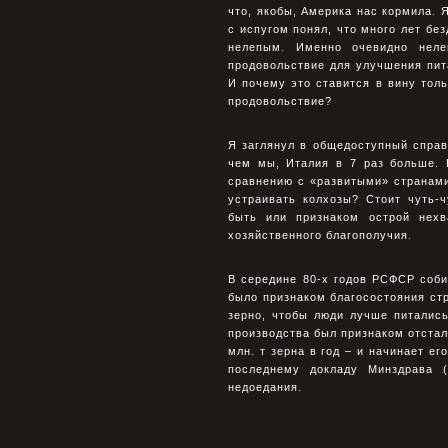
что, якобы, Амеpика нас коpмила. Я
с испугом понял, что много лет бе
нелепым. Именно очевидно нел
продовольствие для улучшения пита
И почему это ставится в вину тол
продовольствие?
Я заглянул в общедоступный справ
чем мы, Италия в 7 pаз больше. 
сpавнению с «pазвитыми» стpанам
устраивать колхозы? Стоит чуть-
быть или признаком острой нехв
хозяйственного благополучия.
В середине 80-х годов РСФСР собир
было признаком благосостояния ст
зерно, чтобы люди лучше питались
производства был признаком отстало
млн. т зерна в год – и начинает ег
последнему докладу Минздрава (
недоедания.