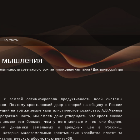
Контакты
п мышления
егитимности советского строя: антиколхозная кампания
/ Доктринерский тип
к с землей оптимизировала продуктивность всей системы
сов. Поэтому крестьянский двор с опорой на общину в России
ущий на той же земле капиталистическое хозяйство. А.В.Чаянов
радоксальность, мы смеем даже утверждать, что крестьянское
за землю тем больше, чем у него меньше и чем оно беднее.
нским динамики земельных и арендных цен в России…
, которые малоземельные крестьянские хозяйства платят за
италистическую абсолютную ренту»38.