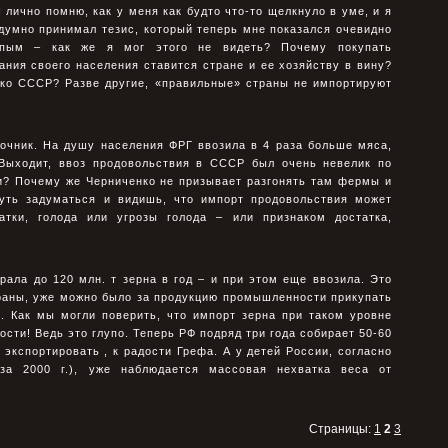
 лично помню, как у меня как будто что-то щелкнуло в уме, и я
здумно принимал тезис, который теперь мне показался очевидно
епым – как же я мог этого не видеть? Почему покупать
ния своего населения ставится стране и ее хозяйству в вину?
ько СССР? Разве другие, «правильные» страны не импортируют
очник. На душу населения ФРГ ввозила в 4 pаза больше мяса,
Выходит, ввоз пpодовольствия в СССР был очень невелик по
и? Почему же Черниченко не призывает разгонять там фермы и
чуть задуматься и видишь, что импорт продовольствия может
атки, голода или угрозы голода – или признаком достатка,
ала до 120 млн. т зерна в год – и при этом еще ввозила. Это
раны, уже можно было за продукцию промышленности прикупать
. Как мы могли поверить, что импорт зерна при таком уровне
сти! Ведь это глупо. Теперь РФ подряд три года собирает 50-60
о экспортировать , к радости Грефа. А у детей России, согласно
за 2000 г.), уже наблюдается массовая нехватка веса от
Страницы:
1
2
3