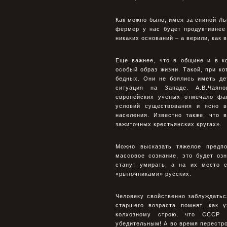
Как можно было, имея за спиной Ль
фермер у нас будет продуктивнее
никаких оснований – а верили, как 
Еще важнее, что в общине и в ко
особый образ жизни. Такой, при ко
бедных. Они не боялись иметь де
ситуация на Западе. А.В.Чаяно
европейских ученых отмечало фа
условий существования и ясно 
населения. Известно также, что 
зажиточных крестьянских кругах».
Можно высказать тяжелое предпо
массовое сознание, это будет оз
станут умирать, а на их место 
«рыночниками» русских.
Человеку свойственно заблуждатьс
старшего возраста помнят, как 
колхозному строю, что СССР и
убедительным! А во время перестр