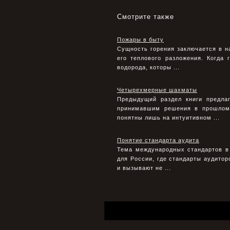
Смотрите также
Пожары в быту
Сущность горения заключается в н
его теплового разложения. Когда
водорода, которы ...
Четырехмерные шахматы
Предыдущий раздел книги предла
принимавшим решения в прошлом
понятны лишь на интуитивном ...
Понятие стандарта аудита
Тема международных стандартов в
для России, где стандарты аудитор
и вызывают не ...