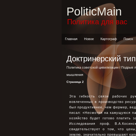
PoliticMain
Политика для вас
Главная
Новое
Картограф
Поиск
Доктринерский ти
Политика советской цивилизации
/
Подрыв л
мышления
Страница 2
Эта гибкость связи рабочих ру
вовлеченных в производство ресур
был продуктивнее, чем фермер, вед
писал: «Несмотря на кажущуюся па
хозяйство будет готово платить 
Исследования проф. В.А.Коси
свидетельствует о том, что цены
землю, значительно превышают кап