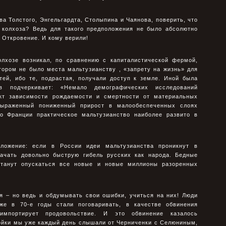
ва Толстого, Энгельгардта, Столыпина и Чаянова, поверить, что
 колхоза? Ведь для такого предположения не было абсолютно
в Откровение. И кому верили!
лхозе возникал, по сравнению с капиталистической фермой,
тором не было места мальтузианству , «запрету на жизнь» для
тей, ибо те, подрастая, получали доступ к земле. Иной была
в подчеркивает: «Немало демографических исследований
кт зависимости рождаемости и смертности от материальных
выраженный пониженный прирост в малообеспеченных слоях
во Франции практическое мальтузианство наиболее развито в
ложение: если в России идеи мальтузианства проникнут в
начать довольно быструю гибель русских как народа. Бедные
станут опускаться все новые и новые миллионы разоренных
я – но ведь и обдумывать свои ошибки, учиться на них! Люди
уже в 70-е годы стали поговаривать, в качестве обвинения
мпортирует продовольствие. И это обвинение казалось
ойки мы уже каждый день слышали от Чеpниченки с Селюниным,