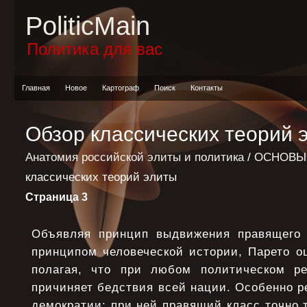
PoliticMain
Политика для вас
Главная
Новое
Картограф
Поиск
Контакты
Обзор классических теорий 
Анатомия российской элиты и политика
/
ОСНОВЫ
классических теорий элиты
Страница 3
Объявляя принцип выдвижения правящего 
принципом человеческой истории, Парето оц
полагая, что при любом политическом р
причиняет бедствия всей нации. Особенно ре
демократии: при ней правящий класс точно т