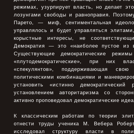
режимах, узурпирует власть, но делает эт
лозунгами свободы и равноправия. Поэтому
Парето, — миф, сентиментальная идеоло
управлялось и будет управляться элитам
корыстные интересы, не соответствующ
Демократия — это «наиболее пустое из в
Существующие демократические режи
«плутодемократические», при них вл
«спекулянтов», поддерживающая свою 
политическими комбинациями и маневриро
установить «истинно демократический 
установлением авторитаризма со сторо
активно проповедовал демократические идеа
К классическим работам по теории элит,
отнести труды ученика М. Вебера Робер
исследовал структуру власти в поли