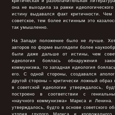
критическая и разоблачительная литератур
она не выходила за рамки идеологического
истину выдавался факт критичности. Чем
советское, тем более истинным это казало
так умышленно.
На Западе положение было не лучше. Хот
авторов по форме выглядели более наукообра
были даже дальше от истины, чем совет
идеология боялась обнаружения зако
коммунизма, то западная идеология боялас
его. С одной стороны, создавался аполо
другой стороны – критически ложный образ
в советской идеологии утверждалось, буд
построено в соответствии с гениальны
«научного коммунизма» Маркса и Ленина.
утверждалось, будто в основе советского о
утопия глупого Маркса и кровожадного