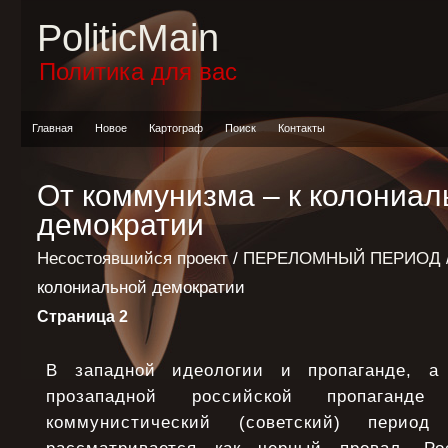
PoliticMain
Политика для вас
Главная
Новое
Картограф
Поиск
Контакты
От коммунизма – к колониал
демократии
Несостоявшийся проект
/
ПЕРЕЛОМНЫЙ ПЕРИОД
колониальной демократии
Страница 2
В западной идеологии и пропаганде, 
прозападной российской пропаганд
коммунистический (советский) период