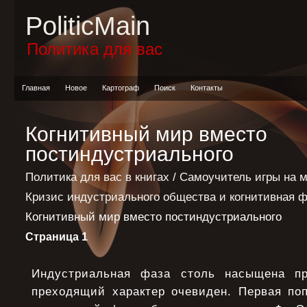
PoliticMain
Политика для вас
Главная
Новое
Картограф
Поиск
Контакты
Когнитивный мир вместо
постиндустриального
Политика для вас в книгах
/
Самоучитель игры на 
Кризис индустриального общества и когнитивная ф
Когнитивный мир вместо постиндустриального
Страница 1
Индустриальная фаза столь насыщена пр
преходящий характер очевиден. Первая поп