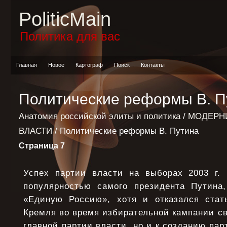
PoliticMain
Политика для вас
Главная
Новое
Картограф
Поиск
Контакты
Политические реформы В. П
Анатомия российской элиты и политика
/
МОДЕРН
ВЛАСТИ
/ Политические реформы В. Путина
Страница 7
Успех партии власти на выборах 2003 г.
популярностью самого президента Путина
«Единую Россию», хотя и отказался стат
Кремля во время избирательной кампании св
главной партии власти, но и к созданию пар