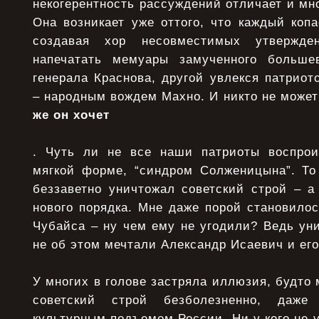
некогерентность рассуждений отличает и мно
Она возникает уже оттого, что каждый коп
создавая хор несовместимых утвержде
напечатать мемуары замученного большев
генерала Краснова, другой увлекся патрио
– народным вождем Махно. И никто не может
же он хочет
. Чуть ли не все наши патриоты воспрои
мягкой форме, “синдром Солженицына”. То
беззаветно уничтожал советский строй – а
нового порядка. Мне даже порой становило
Чубайса – ну чем ему не угодили? Ведь ун
не об этом мечтали Александр Исаевич и его
У многих в голове застряла иллюзия, будто
советский строй безболезненно, даж
культурным подъемом России. Ни у кого не у