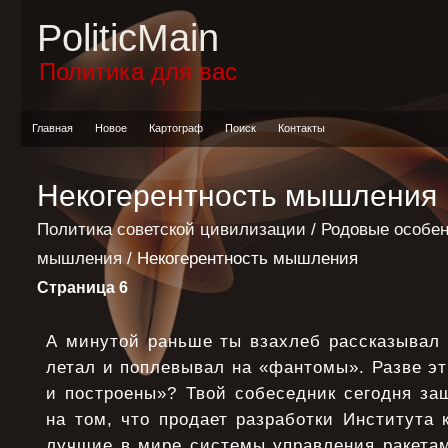
PoliticMain
Политика для вас
Главная
Новое
Картограф
Поиск
Контакты
Некогерентность мышления
Политика советской цивилизации
/
Родовые особен
мышления
/ Некогерентность мышления
Страница 6
А минутой раньше ты взахлеб рассказывал 
летал и поплевывал на «фантомы». Разве э
и построены»? Твой собеседник сегодня за
на том, что продает разработки Института 
лучшие в мире системы управления ракетам