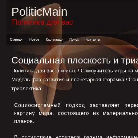
PoliticMain
Политика для вас
Главная
Новое
Картограф
Поиск
Контакты
Социальная плоскость и три
Политика для вас в книгах
/
Самоучитель игры на 
Модель фаз развития и планетарная георамка
/ Соц
триалектика
Социосистемный подход заставляет пере
картину мира, состоящего из материальн
планов.
В отсутствие носителя разума информаци