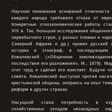
Научное понимание оснований этничности 
каждого народа требовало отказа от евроц
Конкретные этноэкономические работы ста
XIX в. Так, большое исследование общинного
первобытного строя, у разных племен и наро
Северной Африке и др.) провел русский 
историк и этнограф, в последующем
Ковалевский («Общинное землевладен
последствия его разложения», М., 1879). Ма
этот труд и сделал его конспект. Будучи ч
совета, Ковалевский выступал против наси
крестьянской общины, опираясь на опыт тяж
реформ в других странах.
Насущной стала потребность в изу
хозяйственных укладов незападных на