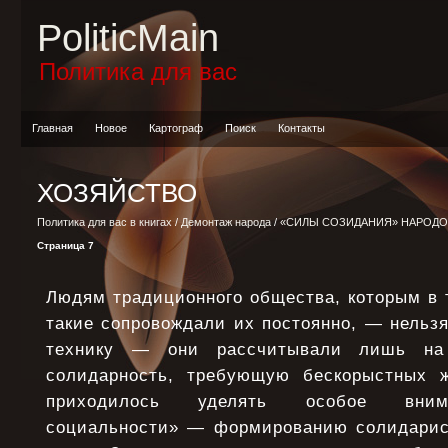
PoliticMain
Политика для вас
Главная
Новое
Картограф
Поиск
Контакты
ХОЗЯЙСТВО
Политика для вас в книгах
/
Демонтаж народа
/
«СИЛЫ СОЗИДАНИЯ» НАРОДО
Страница 7
Людям традиционного общества, которым в 
такие сопровождали их постоянно, — нельз
технику — они рассчитывали лишь на
солидарность, требующую бескорыстных 
приходилось уделять особое внима
социальности» — формированию солидарис