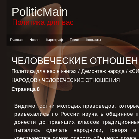
PoliticMain
Политика для вас
Главная
Новое
Картограф
Поиск
Контакты
ЧЕЛОВЕЧЕСКИЕ ОТНОШЕН
Политика для вас в книгах
/
Демонтаж народа
/
«С
НАРОДОВ
/ ЧЕЛОВЕЧЕСКИЕ ОТНОШЕНИЯ
Страница 8
Видимо, сотни молодых правоведов, которые
разъехались по России изучать общинное п
донести до правящих классов традиционные
пытались сделать народники, говоря о
крестьянства основ старого обычного права