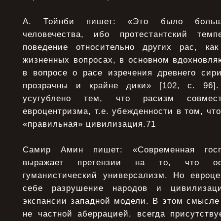
А. Тойнби пишет: «Это было больш
человечества, ибо протестантский темп
поведение относительно других рас, ка
жизненных вопросах, в основном вдохновля
в вопросе о расе изречения древнего сири
прозрачны и крайне дики» [102, с. 96]
усугублено тем, что расизм совмес
евроцентризма, т.е. убежденности в том, чт
«правильная» цивилизация.71
Самир Амин пишет: «Современная госп
выражает претензии на то, что ос
гуманистический универсализм. Но евроц
себе разрушение народов и цивилизаци
экспансии западной модели. В этом смысле
не частной аберрацией, всегда присутству