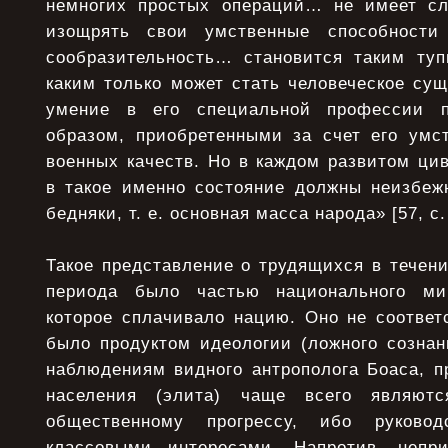
немногих простых операций… не имеет сл
изощрять свои умственные способности
сообразительность… становится таким ту
каким только может стать человеческое су
умение в его специальной профессии п
образом, приобретенными за счет его умс
военных качеств. Но в каждом развитом ци
в такое именно состояние должны неизбеж
бедняки, т. е. основная масса народа» [57, с.
Такое представление о трудящихся в течени
периода было частью национального мир
которое сплачивало нацию. Оно не соответ
было продуктом идеологии (ложного сознан
наблюдениям видного антрополога Боаса, п
населения (элита) чаще всего являютс
общественному прогрессу, ибо руковод
классовыми интересами. Напротив, непри