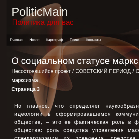
PoliticMain
Политика для вас
Главная
Новое
Картограф
Поиск
Контакты
О социальном статусе марк
Несостоявшийся проект
/
СОВЕТСКИЙ ПЕРИОД
/ 
марксизма
Страница 3
Но главное, что определяет наукообраз
идеологии в сформировавшемся коммунис
обществе, – это ее фактическая роль в ф
общества: роль средства управления мас
стандартизации их поведения, средства