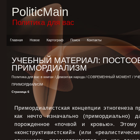
PoliticMain
Политика для вас
Главная
Новое
Картограф
Поиск
Контакты
УЧЕБНЫЙ МАТЕРИАЛ: ПОСТСО
ПРИМОРДИАЛИЗМ
Политика для вас в книгах
/
Демонтаж народа
/
СОВРЕМЕННЫЙ МОМЕНТ
/ УЧ
ПРИМОРДИАЛИЗМ
Страница 6
Примордиалистская концепции этногенеза п
как нечто изначально (примордиально) д
порожденное «почвой и кровью». Этому 
«конструктивистский» (или «реалистически