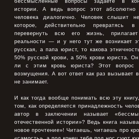
бессмысленные вопросы задаете в конт
истории. А ведь вопрос этот абсолютно
человека диалогично. Человек слышит не
которое, действительно превратясь в 
перевернуть всю его жизнь, прилагае
реальности — и у него тут же возникает э
русская, а папа юрист, то какова этничност
50% русской крови, а 50% крови юриста. Он
ли с этим кровь юриста? Этот вопрос в
возмущения. А вот ответ как раз вызывает
не занимает.
И как тогда вообще понимать всю эту книгу,
том, как определяется принадлежность челов
автор в заключении называет «бессмы
отечественной истории»? Ведь книга называ
новое прочтение»! Читаешь, читаешь про кро
«самость», а под конец тебе под нос суют ку