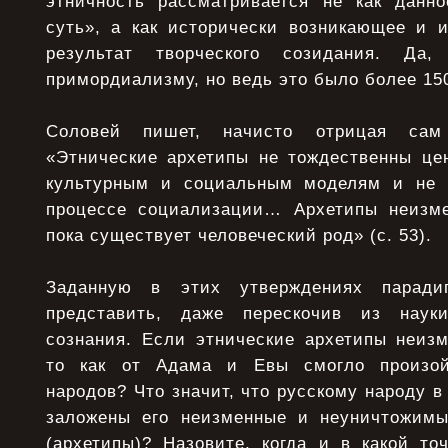
этничность рассматривается не как данн
суть», а как исторически возникающее и 
результат творческого созидания. Да,
примордиализму, но ведь это было более 150
Соловей пишет, начисто отрицая сам 
«Этнические архетипы не тождественны це
культурным и социальным моделям и не 
процессе социализации… Архетипы неизм
пока существует человеческий род» (с. 53).
Заданную в этих утверждениях паради
представить, даже перескочив из наук
сознания. Если этнические архетипы неиз
то как от Адама и Евы смогло произой
народов? Что значит, что русскому народу в
заложены его неизменные и неуничтожимы
(архетипы)? Назовите, когда и в какой то