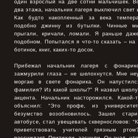
один взрослый на две сотни мальчишек. Вс
два этажа, начальник лагеря выключил свет 
Как будто накопленный за века темпер
подобно джинну из бутылки. Чинные ми
прыгали, кричали, ломали. Я раньше даж
подобном. Попытался я что-то сказать – на 
ботинок, книг, каких-то досок.
Прибежал начальник лагеря с фонарик
зажмурили глаза – не шелохнутся. Мне неу
моргаю в свете фонарика. Он напустилс
фамилия? Из какой школы?” Я назвал школу,
акцента. Начальник насторожился. Какой-
объяснил: “Это профе, из университет
безумство возобновилось. Зашел стар
автобусе, стал увещевать сквернословов: “К
приветствовать учителей грязным ртом
рассуждает. Притихли, заснули. Он знал, что