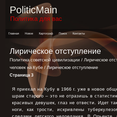
PoliticMain
Политика для вас
Главная
Новое
Картограф
Поиск
Контакты
Лирическое отступление
Политика советской цивилизации
/
Лирическое отс
человек на Кубе
/ Лирическое отступление
Страница 3
Я приехал на Кубу в 1966 г. уже в новое общ
шрам старого – это не отразишь в статистик
красивых девушек, глаз не отвести. Идет та
ноги, как трости, искривлены туберкулез
следами детского недоедания. В Орьенте, 