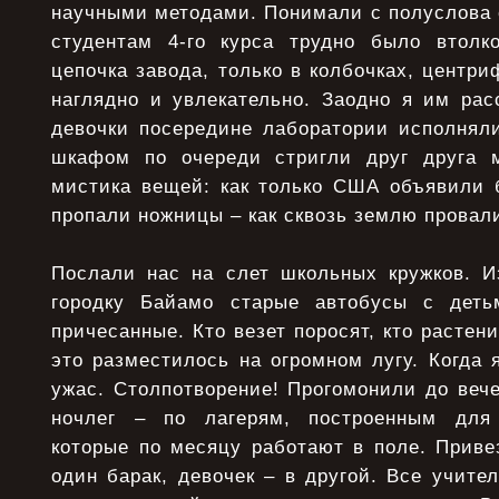
научными методами. Понимали с полуслова 
студентам 4-го курса трудно было втолк
цепочка завода, только в колбочках, центри
наглядно и увлекательно. Заодно я им рас
девочки посередине лаборатории исполняли
шкафом по очереди стригли друг друга 
мистика вещей: как только США объявили б
пропали ножницы – как сквозь землю провал
Послали нас на слет школьных кружков. И
городку Байамо старые автобусы с деть
причесанные. Кто везет поросят, кто растени
это разместилось на огромном лугу. Когда 
ужас. Столпотворение! Прогомонили до вече
ночлег – по лагерям, построенным для
которые по месяцу работают в поле. Приве
один барак, девочек – в другой. Все учите