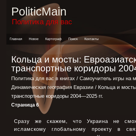
PoliticMain
Политика для вас
Главная
Новое
Картограф
Поиск
Контакты
Кольца и мосты: Евроазиатс
транспортные коридоры 2004
Политика для вас в книгах
/
Самоучитель игры на 
Динамическая география Евразии
/ Кольца и мосты
транспортные коридоры 2004—2025 гг.
Страница 6
Сразу же скажем, что Украина не смож
исламскому глобальному проекту в свя