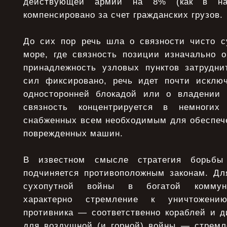
действующей армии на 8% (как в на
компенсировано за счет гражданских грузов.
До сих пор речь шла о связности чисто с
море, где связность позиции изначально о
принадлежность узловых пунктов затрудни
сил фиксировано, речь идет почти исклю
односторонней блокадой или о владении 
связность концентрируется в немногих
снабженных всем необходимым для обеспече
поврежденных машин.
В известном смысле стратегия борьб
подчиняется противоположным законам. Дл
сухопутной войны в богатой коммуни
характерно стремление к уничтожени
противника — соответственно кораблей и д
для воздушной (и горной) войны — стрем