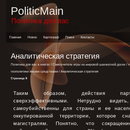
PoliticMain
Политика для вас
Главная
Новое
Картограф
Поиск
Контакты
Аналитическая стратегия
Политика для вас в книгах
/
Самоучитель игры на мировой шахматной доске
/
«
геополитики иными средствами
/ Аналитическая стратегия
Страница 8
Таким образом, действия парт
сверхэффективными. Нетрудно видет
самоубийственны для страны и ее населе
оккупированной территории, которое с
магистралям. Понятно, что сокращен