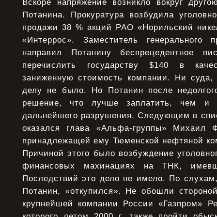
Вскоре напряжение возникло вокруг друго
Потанина. Прокуратура возбудила уголовно
продажи 38 % акций РАО «Норильский нике
«Интеррос». Заместитель генерального 
направил Потанину беспрецедентное пи
перечислить государству $140 в каче
заниженную стоимость компании. Ни суда, 
делу не было. Но Потанин после недолго
решение, что лучше заплатить, чем и 
дальнейшего разрушения. Следующим в спис
оказался глава «Альфа-группы» Михаил Ф
принадлежащей ему Тюменской нефтяной ко
Причиной этого было возбуждение уголовно
финансовых махинациях на ТНК, имев
Последствий это дело не имело. По слухам,
Потанин, «откупился». Не обошли стороной
крупнейшей компании России «Газпром» Р
которого летом 2000 г. также пройти обыс