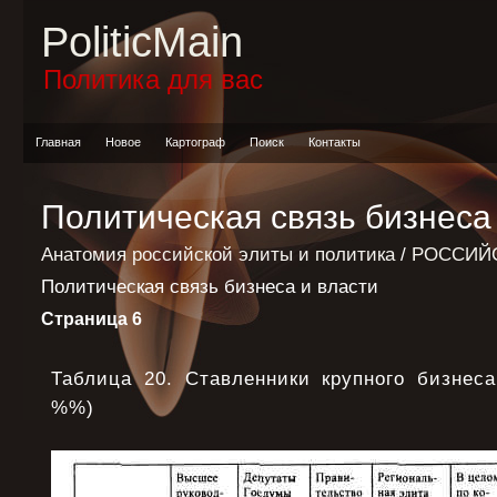
PoliticMain
Политика для вас
Главная
Новое
Картограф
Поиск
Контакты
Политическая связь бизнеса
Анатомия российской элиты и политика
/
РОССИЙС
Политическая связь бизнеса и власти
Страница 6
Таблица 20. Ставленники крупного бизнеса
%%)