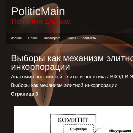
PoliticMain
Политика для вас
Главная
Новое
Картограф
Поиск
Контакты
Выборы как механизм элитн
инкорпорации
Анатомия российской элиты и политика
/
ВХОД В 
Выборы как механизм элитной инкорпорации
Страница 3