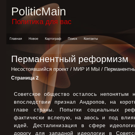
PoliticMain
Политика для вас
Главная
Новое
Картограф
Поиск
Контакты
Перманентный реформизм
Несостоявшийся проект
/
МИР И МЫ
/ Перманентн
Страница 2
Советское общество осталось непонятым н
впоследствии признал Андропов, на коро
главе страны. Попытки социальных реф
фактически вслепую, на авось и под вли
идей. Десталинизация в сфере идеологи
дорогу для западной идеологии в Советс