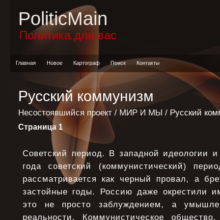
PoliticMain
Политика для вас
Главная
Новое
Картограф
Поиск
Контакты
Русский коммунизм
Несостоявшийся проект
/
МИР И МЫ
/ Русский ко
Страница 1
Советский период. В западной идеологии и
года советский (коммунистический) пери
рассматривается как черный провал, а бре
застойные годы. Россию даже окрестили и
это не просто заблуждением, а умышле
реальности. Коммунистическое общество,