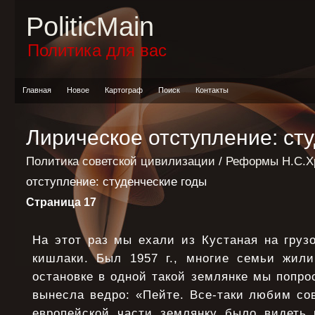
PoliticMain
Политика для вас
Главная
Новое
Картограф
Поиск
Контакты
Лирическое отступление: ст
Политика советской цивилизации
/
Реформы Н.С.Х
отступление: студенческие годы
Страница 17
На этот раз мы ехали из Кустаная на грузо
кишлаки. Был 1957 г., многие семьи жил
остановке в одной такой землянке мы попро
вынесла ведро: «Пейте. Все-таки любим со
европейской части землянку было видеть 