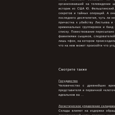
организовавший на телевидении ш
историк из США Ю. Фельштинский.
секретов и тайных операций. А он
последнего десятилетия, чуть ли н
причастна к убийству Листьева и
криминальных группировок и банд
списку. Повествование пересыпано 
фамилиями сыщиков, следователей.
лишь «фон, на котором происходили 
что на нем может произойти что уго
Смотрите также
Государство
Человечество с древнейших вре
представителя и первичной «клеточ
идеальном ва ...
Логистическое управление складам
Склады влияют на издержки обращ