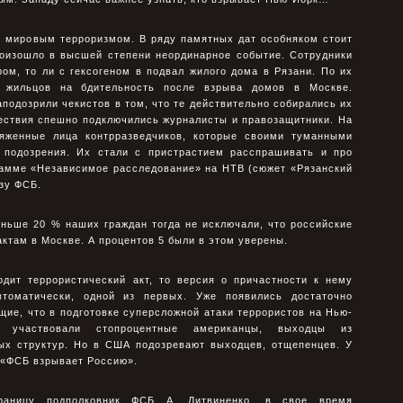
 с мировым терроризмом. В ряду памятных дат особняком стоит
произошло в высшей степени неординарное событие. Сотрудники
ом, то ли с гексогеном в подвал жилого дома в Рязани. По их
жильцов на бдительность после взрыва домов в Москве.
подозрили чекистов в том, что те действительно собирались их
ествия спешно подключились журналисты и правозащитники. На
ряженные лица контрразведчиков, которые своими туманными
 подозрения. Их стали с пристрастием расспрашивать и про
рамме «Независимое расследование» на НТВ (сюжет «Рязанский
ьзу ФСБ.
еньше 20 % наших граждан тогда не исключали, что российские
актам в Москве. А процентов 5 были в этом уверены.
одит террористический акт, то версия о причастности к нему
томатически, одной из первых. Уже появились достаточно
ие, что в подготовке суперсложной атаки террористов на Нью-
 участвовали стопроцентные американцы, выходцы из
ых структур. Но в США подозревают выходцев, отщепенцев. У
 «ФСБ взрывает Россию».
раницу подполковник ФСБ А. Литвиненко, в свое время