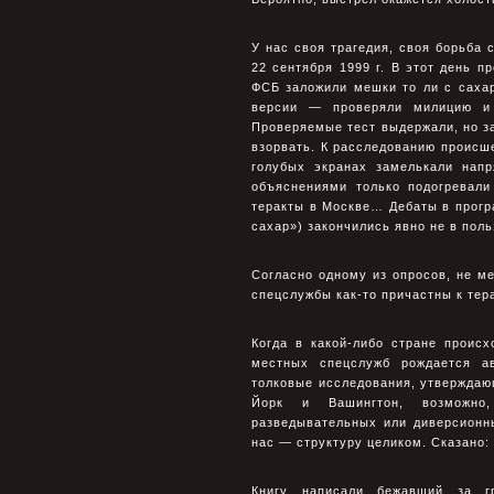
У нас своя трагедия, своя борьба
22 сентября 1999 г. В этот день 
ФСБ заложили мешки то ли с сахар
версии — проверяли милицию и 
Проверяемые тест выдержали, но за
взорвать. К расследованию происш
голубых экранах замелькали нап
объяснениями только подогревали
теракты в Москве… Дебаты в прог
сахар») закончились явно не в пол
Согласно одному из опросов, не м
спецслужбы как-то причастны к тер
Когда в какой-либо стране происх
местных спецслужб рождается ав
толковые исследования, утверждающ
Йорк и Вашингтон, возможно,
разведывательных или диверсионн
нас — структуру целиком. Сказано:
Книгу написали бежавший за г