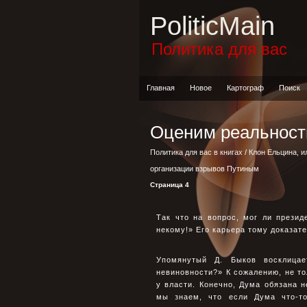
PoliticMain
Политика для вас
Главная
Новое
Картограф
Поиск
Оценим реальност
Политика для вас в книгах
/
Клон Ельцина, и
организации взрывов Путиным
Страница 4
Так что на вопрос, мог ли презид
некому!» Его карьера тому доказате
Упомянутый Д. Быков восклицае
невиновности?» К сожалению, не то
у власти. Конечно, Дума обязана 
мы знаем, что если Дума что-то