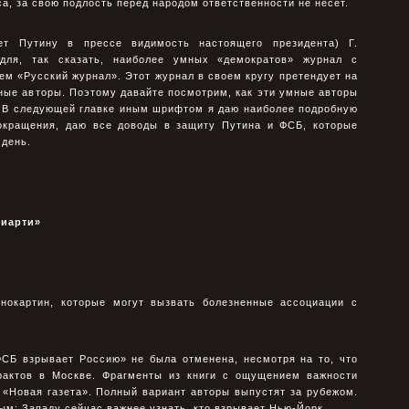
са, за свою подлость перед народом ответственности не несет.
ет Путину в прессе видимость настоящего президента) Г.
для, так сказать, наиболее умных «демократов» журнал с
м «Русский журнал». Этот журнал в своем кругу претендует на
ные авторы. Поэтому давайте посмотрим, как эти умные авторы
. В следующей главке иным шрифтом я даю наиболее подробную
сокращения, даю все доводы в защиту Путина и ФСБ, которые
 день.
риарти»
нокартин, которые могут вызвать болезненные ассоциации с
ФСБ взрывает Россию» не была отменена, несмотря на то, что
рактов в Москве. Фрагменты из книги с ощущением важности
«Новая газета». Полный вариант авторы выпустят за рубежом.
ым: Западу сейчас важнее узнать, кто взрывает Нью-Йорк…