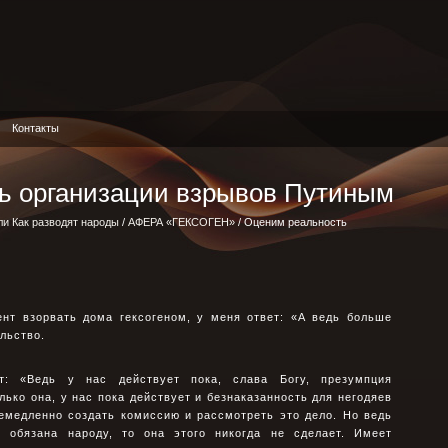
Контакты
ь организации взрывов Путиным
ли Как разводят народы
/
АФЕРА «ГЕКСОГЕН»
/ Оценим реальность
ент взорвать дома гексогеном, у меня ответ: «А ведь больше
льство.
т: «Ведь у нас действует пока, слава Богу, презумпция
лько она, у нас пока действует и безнаказанность для негодяев
немедленно создать комиссию и рассмотреть это дело. Но ведь
 обязана народу, то она этого никогда не сделает. Имеет