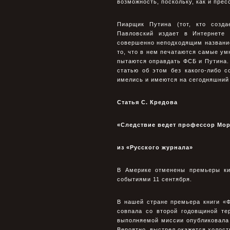
возможность, поскольку, как и прес
Пиарщик Путина (тот, кто созда
Павловский издает в Интернете 
совершенно неподходящим название
то, что в нем печатаются самые ум
пытаются оправдать ФСБ и Путина
статью об этом без какого-либо 
имелись и имеются на сегодняшний
Статья С. Кредова
«Следствие ведет профессор Мо
из «Русского журнала»
В Америке отменены премьеры ки
событиями 11 сентября.
В нашей стране премьера книги «
совпала со второй годовщиной те
выполняемой миссии опубликовала 
Вероятно, выстрел окажется холост