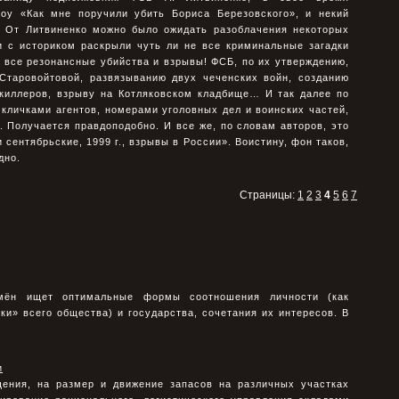
оу «Как мне поручили убить Бориса Березовского», и некий
 От Литвиненко можно было ожидать разоблачения некоторых
и с историком раскрыли чуть ли не все криминальные загадки
е все резонансные убийства и взрывы! ФСБ, по их утверждению,
 Старовойтовой, развязыванию двух чеченских войн, созданию
 киллеров, взрыву на Котляковском кладбище… И так далее по
кличками агентов, номерами уголовных дел и воинских частей,
 Получается правдоподобно. И все же, по словам авторов, это
сентябрьские, 1999 г., взрывы в России». Воистину, фон таков,
дно.
Страницы:
1
2
3
4
5
6
7
мён ищет оптимальные формы соотношения личности (как
ки» всего общества) и государства, сочетания их интере­сов. В
и
ения, на размер и движение запасов на различных участках