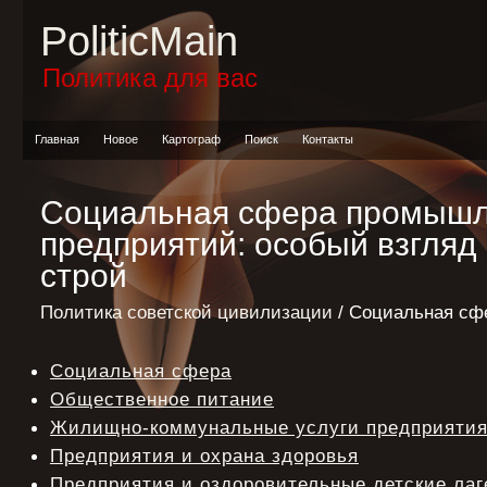
PoliticMain
Политика для вас
Главная
Новое
Картограф
Поиск
Контакты
Социальная сфера промыш
предприятий: особый взгляд 
строй
Политика советской цивилизации
/ Социальная сф
Социальная сфера
Общественное питание
Жилищно-коммунальные услуги предприяти
Предприятия и охрана здоровья
Предприятия и оздоровительные детские лаг