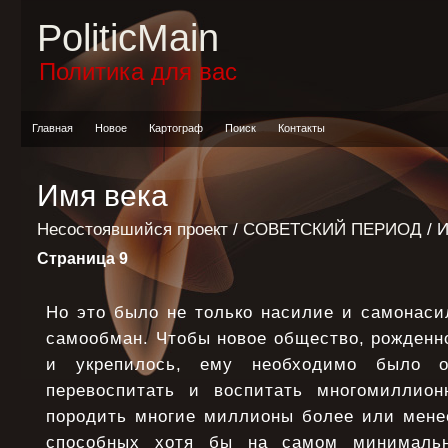
PoliticMain
Политика для вас
Главная
Новое
Картограф
Поиск
Контакты
Имя века
Несостоявшийся проект
/
СОВЕТСКИЙ ПЕРИОД
/ 
Страница 9
Но это было не только насилие и самонаси
самообман. Чтобы новое общество, рожденн
и укрепилось, ему необходимо было о
перевоспитать и воспитать многомиллион
породить многие миллионы более или мене
способных хотя бы на самом минимальн