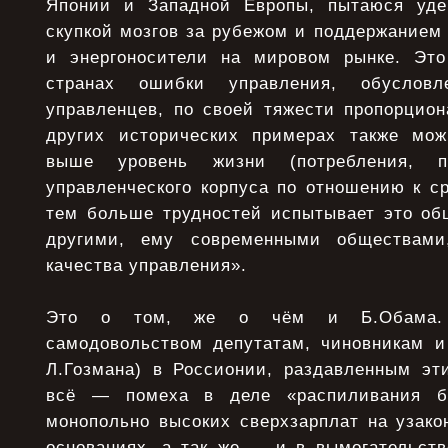
Японии и Западной Европы, пытаюся уде
скупкой мозгов за рубежом и поддержанием
и энергоносители на мировом рынке. Это
странах ошибки управления, обусловл
управленцев, по своей тяжести пропорцион
других исторических примерах также мож
выше уровень жизни (потребления, п
управленческого корпуса по отношению к с
тем больше трудностей испытывает это об
другими, ему современными обществами
качества управления».
Это о том, же о чём и Б.Обама. 
самодовольством депутатам, чиновникам и
Л.Гозмана) в Россионии, раздавленным эти
всё — помеха в деле «распиливания б
монопольно высоких сверхзарплат на узак
основаниях, а так же — и в вымогательств