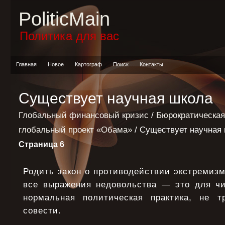
PoliticMain
Политика для вас
Главная
Новое
Картограф
Поиск
Контакты
Существует научная школа
Глобальный финансовый кризис
/
Бюрократическая
глобальный проект «Обама»
/ Существует научная
Страница 6
Родить закон о противодействии экстремизм
все выражения недовольства ― это для чи
нормальная политическая практика, не 
совести.