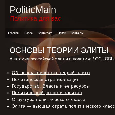
PoliticMain
Политика для вас
Главная
Новое
Картограф
Поиск
Контакты
ОСНОВЫ ТЕОРИИ ЭЛИТЫ
Анатомия российской элиты и политика
/ ОСНОВЫ
Обзор классических теорий элиты
Политическая стратификация
Государство. Власть и ее ресурсы
Политический рынок и капитал
Структура политического класса
Элита — высшая страта политического клас