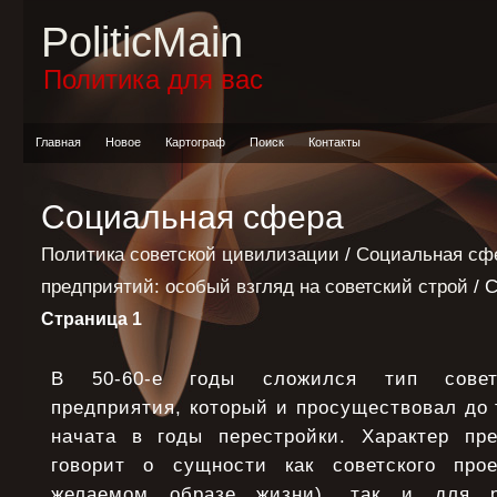
PoliticMain
Политика для вас
Главная
Новое
Картограф
Поиск
Контакты
Социальная сфера
Политика советской цивилизации
/
Социальная сф
предприятий: особый взгляд на советский строй
/ 
Страница 1
В 50-60-е годы сложился тип советс
предприятия, который и просуществовал до
начата в годы перестройки. Характер пр
говорит о сущности как советского прое
желаемом образе жизни), так и для р