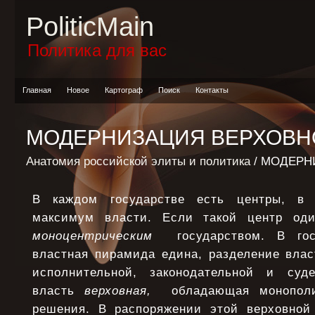
PoliticMain
Политика для вас
Главная
Новое
Картограф
Поиск
Контакты
МОДЕРНИЗАЦИЯ ВЕРХОВН
Анатомия российской элиты и политика
/ МОДЕРН
В каждом государстве есть центры, в 
максимум власти. Если такой центр од
моноцентрическим
государством. В гос
властная пирамида едина, разделение влас
исполнительной, законодательной и суд
власть
верховная,
обладающая монополи
решения. В распоряжении этой верховной