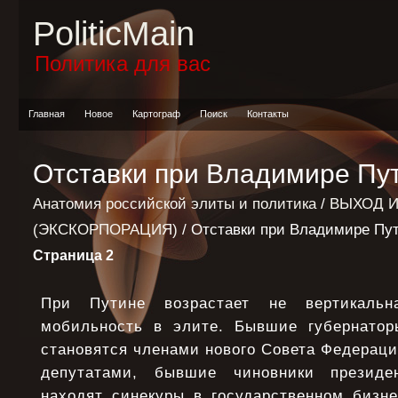
PoliticMain
Политика для вас
Главная
Новое
Картограф
Поиск
Контакты
Отставки при Владимире Пу
Анатомия российской элиты и политика
/
ВЫХОД И
(ЭКСКОРПОРАЦИЯ)
/ Отставки при Владимире Пу
Страница 2
При Путине возрастает не вертикальна
мобильность в элите. Бывшие губернатор
становятся членами нового Совета Федерац
депутатами, бывшие чиновники президе
находят синекуры в государственном бизне