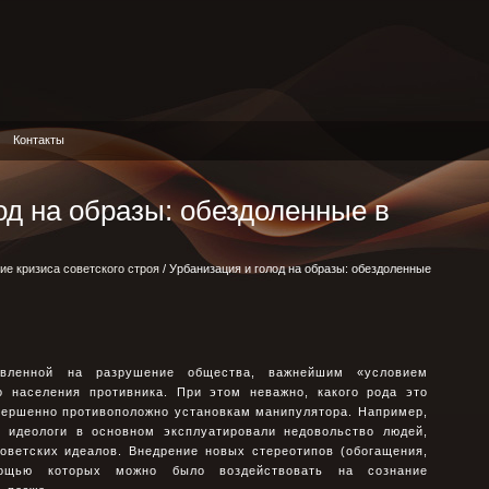
Контакты
од на образы: обездоленные в
ие кризиса советского строя
/ Урбанизация и голод на образы: обездоленные
авленной на разрушение общества, важнейшим «условием
о населения противника. При этом неважно, какого рода это
вершенно противоположно установкам манипулятора. Например,
е идеологи в основном эксплуатировали недовольство людей,
оветских идеалов. Внедрение новых стереотипов (обогащения,
мощью которых можно было воздействовать на сознание