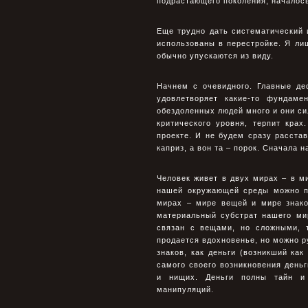
подрастающего поколения, началось
Еще трудно дать систематический 
использованы в перестройке. Я лиш
обычно упускаются из виду.
Начнем с очевидного. Главные де
удовлетворяет какие-то фундаме
обездоленных людей много и они си
критического уровня, терпит кра
проекте. И не будем сразу расстав
каприз, а вон та – порок. Сначала 
Человек живет в двух мирах – в м
нашей окружающей среды можно по
мирах – мире вещей и мире знако
материальный субстрат нашего ми
связан с вещами, но сложными, 
продается вдохновенье, но можно р
знаков, как деньги (возникший как
самого своего возникновения день
и нищих. Деньги полны тайн и
манипуляций.