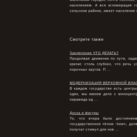
населением. А вся агломерация г
сельском районе, имеет население 
Смотрите также
Заключение ЧТО ДЕЛАТЬ?
Продолжая движение по пути, зад
кризис столь глубоко, что речь
порочных кругов. П ...
МОДЕРНИЗАЦИЯ ВЕРХОВНОЙ ВЛА
В каждом государстве есть центры
один, мы имеем дело с моноцентр
пирамида ед ...
Доска и фигуры
То, что вчера было достояние
государственное «know -how», долж
получат стимул для нов ...