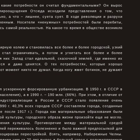
и какие потребности он считал фундаментальными? Он вырос
 мироощущения Отсюда исходили представления о том, что
ьно, а что – лишнее, суета сует. В ходе революции и разрухи
женным. Носители «ненужных» потребностей были перебиты,
сь самой реальностью. На какое-то время в обществе возникло
мирную колею и становилась все более и более городской, узкий
 стал ограничивать, а потом и угнетать все более и более
я них Запад стал идеальной, сказочной землей, где именно их
тся и даже ценятся. О тех потребностях, которые хорошо
тот момент никто не думал. Когда ногу жмет ботинок, не думают
л ускоренную форсированную урбанизацию. В 1950 г. в СССР в
аселения), а в 1990 г. – 190 млн. (66%). При этом, в отличие от
индустриализации в России и СССР стало появление очень
990 г. 40,3% всех городов СССР составляли города, созданные
ые после 1917 г.). Города как материальные образования были
ой культуры, городского образа жизни произойти еще не могло.
ения культуры. Противоречие между материальной средой
елей переживалось болезненно и было важной предпосылкой для
воцирован перестройкой. Взять, например, Набережные Челны.
 менее чем за 20 лет вырос в большой город с полумиллионным