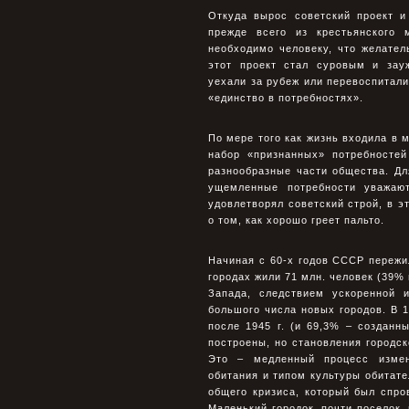
Откуда вырос советский проект 
прежде всего из крестьянского
необходимо человеку, что желател
этот проект стал суровым и зау
уехали за рубеж или перевоспитали
«единство в потребностях».
По мере того как жизнь входила в 
набор «признанных» потребностей
разнообразные части общества. Дл
ущемленные потребности уважаю
удовлетворял советский строй, в э
о том, как хорошо греет пальто.
Начиная с 60-х годов СССР пережи
городах жили 71 млн. человек (39% н
Запада, следствием ускоренной 
большого числа новых городов. В 1
после 1945 г. (и 69,3% – созданн
построены, но становления городск
Это – медленный процесс измен
обитания и типом культуры обитат
общего кризиса, который был спро
Маленький городок, почти поселок,