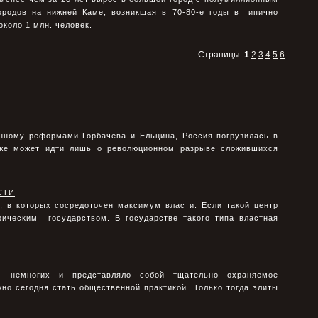
ородов на нижней Каме, возникшая в 70-80-е годы в типично
около 1 млн. человек.
Страницы:
1
2
3
4
5
6
анному реформами Горбачева и Ельцина, Россия погрузилась в
 уже может идти лишь о революционном разрыве сложившихся
СТИ
, в которых сосредоточен максимум власти. Если такой центр
ическим государством. В государстве такого типа властная
м немногих и представляло собой тщательно охраняемое
но сегодня стать общественной практикой. Только тогда элиты