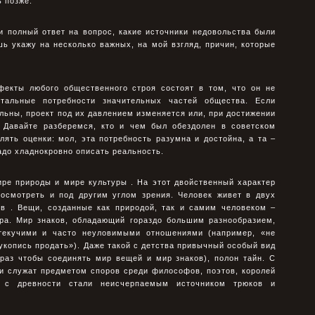
 позже.
и полный ответ на вопрос, какие источники недовольства были
ь укажу на несколько важных, на мой взгляд, причин, которые
фекты любого общественного строя состоят в том, что он не
нтальные потребности значительных частей общества. Если
льны, проект под их давлением изменяется или, при достижении
х. Давайте разберемся, кто и чем был обездолен в советском
лять оценки: мол, эта потребность разумна и достойна, а та –
надо хладнокровно описать реальность.
ире природы и мире культуры . На этот двойственный характер
смотреть и под другим углом зрения. Человек живет в двух
в . Вещи, созданные как природой, так и самим человеком –
ра. Мир знаков, обладающий гораздо большим разнообразием,
текучими и часто неуловимыми отношениями (например, «не
укопись продать»). Даже такой с детства привычный особый вид
 раз чтобы соединять мир вещей и мир знаков), полон тайн. С
ги служат предметом споров среди философов, поэтов, королей
 с древности стали неисчерпаемым источником трюков и