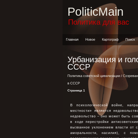
PoliticMain
Политика для вас
Главная
Новое
Картограф
Поиск
Урбанизация и гол
СССР
Политика советской цивилизации
/
Созреван
в СССР
Страница 1
В психологической войне, напр
местности» является недовольств
недовольство – оно может быть со
в ходе перестройки антисоветски
вызванное уклонением власти от с
аморальности, насилия), с по