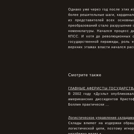
Однако уже через год после этих и
более решительные шаги, кардиналь
из представителей всех основны
преобразований стало разрушение 
номенклатуры. Начался процесс д
КПСС. И хотя до революционных с
государственной пирамиды, роль 
верхних этажах власти начался ра
Смотрите также
ГЛАВНЫЕ АФЕРИСТЫ ГОСУДАРСТВ
В 2002 году «Дуэль» опубликовал
американских диссидентов Кристо
Боллин практически ...
Логистическое управление складам
Склады влияют на издержки обращ
логистической цепи, поэтому игно
неизбежно ведет к ...