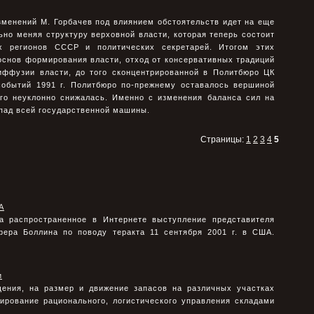
зменений М. Горбачев под влиянием обстоятельств идет на еще
но меняя структуру верховной власти, которая теперь состоит
х регионов СССР и политических секретарей. Итогом этих
основ формирования власти, отход от консервативных традиций
иффузии власти, до того сконцентрированной в Политбюро ЦК
обытий 1991 г. Политбюро по-прежнему оставалось вершиной
его неуклонно снижалась. Именно с изменения баланса сил на
спад всей государственной машины.
Страницы:
1
2
3
4
5
А
а распространенное в Интернете выступление представителя
фера Боллина по поводу теракта 11 сентября 2001 г. в США.
и
ения, на размер и движение запасов на различных участках
рирование рационального, логистического управления складами