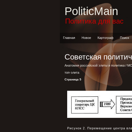
PoliticMain
Политика для вас
Главная
Новое
Картограф
Поиск
Советская политич
Анатомия российской элиты и политика
/
МО
топ-элита
Страница 5
Рисунок 2. Перемещение центра вла