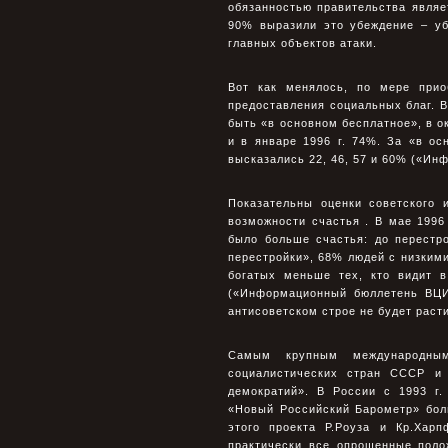
обязанностью правительства являет
90% выразили это убеждение – уб
главных объектов атаки.
Вот как менялось, по мере прио
предоставления социальных благ. В
быть «в основном бесплатное», в ок
и в январе 1996 г. 74%. За «в о
высказались 22, 46, 57 и 60% («И
Показательны оценки советского 
возможности счастья . В мае 1996
было больше счастья: до перестро
перестройки», 68% людей с низким
богатых меньше тех, кто видит 
(«Информационный бюллетень ВЦИ
антисоветском строе не будет раст
Самым крупным международны
социалистических стран СССР и
демократий». В России с 1993 г.
«Новый Российский Барометр» бол
этого проекта Р.Роуза и Кр.Хар
практически все опрошенные поло