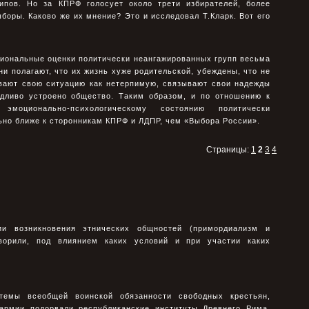
ипов. Но за КПРФ голосует около трети избирателей, более
боры. Каково же их мнение? Это и исследовал Т.Кларк. Вот его
циональные оценки политически неангажированных групп весьма
ни полагают, что их жизнь хуже родительской, убеждены, что не
ивают свою ситуацию как нетерпимую, связывают свои надежды
едливо устроено общество. Таким образом, и по отношению к
оционально-психологическому состоянию политически
ьно ближе к сторонникам КПРФ и ЛДПР, чем «Выбора России».
Страницы:
1
2
3
4
ии возникновения этнических общностей (примордиализм и
оворили, под влиянием каких условий и при участии каких
темы всеобщей воинской обязанности свободных крестьян,
армии подорвали республиканские институты Древнего Рима,