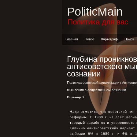
PoliticMain
Политика для вас
Главная
Новое
Картограф
Поиск
Глубина проникнов
антисоветского м
сознании
Политика советской цивилизации
/
Антисове
мышления в общественном сознании
Страница 2
Надо отметить, что советский тип
реформы. В 1989 г. из всех вари
твердый заработок и уверенность 
Типично «антисоветский» вариант 
выбрали 9% в 1989 г. и 6% в 1