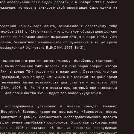
ся обеспечение всех людей работой, а в ноябре 1991 г. более
еждение, которое в антисоветской пропаганде было одним из
бретения «рыночного» опыта, отношение к советскому типу
 ноябре 1991 г. 41% считали, что школьное образование должно
тябре 1993 г. такое мнение выразили 58%, в январе 1995 г. 70%
сновном бесплатное» медицинское обслуживание в те же сроки
нформационный бюллетень ВЦИОМ», 1996, № 3).
и нынешнего строя по интегральному, бытийному критерию –
 г. было опрошено 2405 человек. Им был задан вопрос: «Когда
йки, в конце 70-х годов или в наши дни». Ответили, что «до
и доходами, 55% со средними и 44% с высокими. Но даже среди
в нынешней жизни возможность для счастья – их всего 32%
ОМ», 1996, № 4). И это показатель, который при нынешнем
и – для большинства жизнь будет все более ухудшаться.
м исследованием установок и мнений граждан бывших
 Восточной Европы, является программа «Барометры новых
 работает в рамках совместного исследовательского проекта
ьшая группа зарубежных социологов. В докладе руководителей
пфера в 1996 г. сказано: «В бывших советских республиках
жительно оценивают прошлое и никто не дает положительных