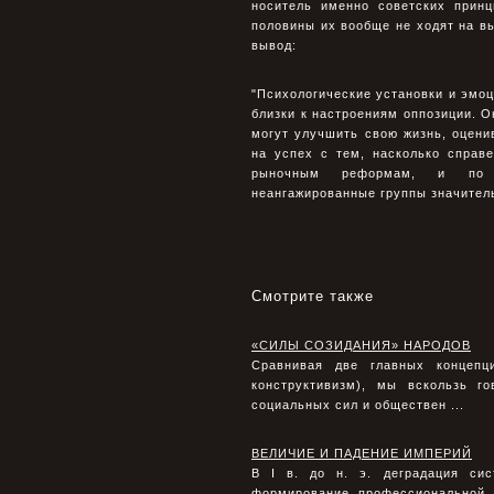
носитель именно советских принц
половины их вообще не ходят на вы
вывод:
"Психологические установки и эмо
близки к настроениям оппозиции. О
могут улучшить свою жизнь, оцен
на успех с тем, насколько справ
рыночным реформам, и по эм
неангажированные группы значител
Смотрите также
«СИЛЫ СОЗИДАНИЯ» НАРОДОВ
Сравнивая две главных концепц
конструктивизм), мы вскользь г
социальных сил и обществен ...
ВЕЛИЧИЕ И ПАДЕНИЕ ИМПЕРИЙ
В I в. до н. э. деградация сис
формирование профессиональной 