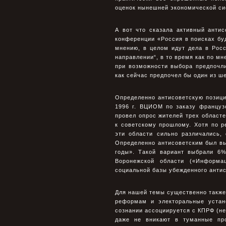
оценок нынешней экономической си
А вот что сказала активный анти
конференции «Россия в поисках буд
мнению, в целом идут дела в Росс
направлении“, в то время как по мн
при возможности выбора предпочли
как сейчас предпочел бы один из ш
Определенно антисоветскую позиц
1996 г. ВЦИОМ по заказу французс
провел опрос жителей трех областе
к советскому прошлому. Хотя по р
эти области сильно различались,
Определенно антисоветским был вы
годы». Такой вариант выбрали 6
Воронежской области («Информ
социальной базы убежденного анти
Для нашей темы существенно также
реформам и электоральные устан
сознании ассоциируется с КПРФ (не
даже не вникают в туманные про