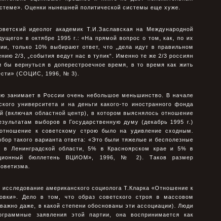
стеме». Оценки нынешней политической системы еще хуже.
советский идеолог академик Т.И.Заславская на Международной
ущего» в октябре 1995 г.: «На прямой вопрос о том, как, по их
ии, только 10% выбирают ответ, что „дела идут в правильном
ению 2/3, „события ведут нас в тупик“. Именно те же 2/3 россиян
 бы вернуться в доперестроечное время, в то время как жить
ести» (СОЦИС, 1996, № 3).
ию занимает в России очень небольшое меньшинство. В начале
кого университета и на деньги какого-то иностранного фонда
й (включая областной центр), в котором выяснялось отношение
езультатам выборов в Государственную думу (декабрь 1995 г.)
 отношение к советскому строю было на удивление сходным.
бор такого варианта ответа: «Это были тяжелые и бесполезные
% в Ленинградской области, 5% в Красноярском крае и 5% в
ационный бюллетень ВЦИОМ», 1996, № 2). Таков размер
советизма.
 исследование американского социолога Т.Кларка «Отношение к
овки». Дело в том, что образ советского строя в массовом
важно даже, в какой степени обоснованы эти ассоциации). Люди
граммные заявления этой партии, она воспринимается как