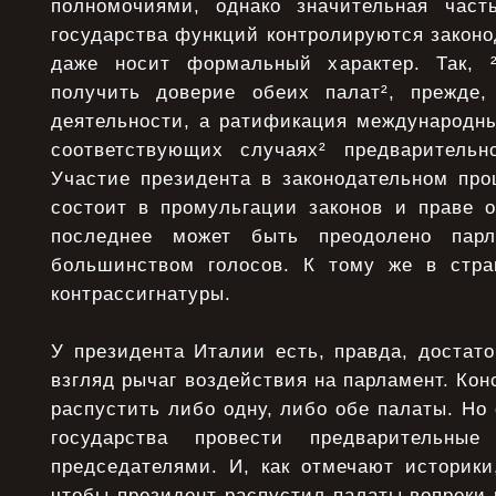
полномочиями, однако значительная част
государства функций контролируются закон
даже носит формальный характер. Так, ²
получить доверие обеих палат², прежде,
деятельности, а ратификация международны
соответствующих случаях² предварительн
Участие президента в законодательном про
состоит в промульгации законов и праве о
последнее может быть преодолено парл
большинством голосов. К тому же в стра
контрассигнатуры.
У президента Италии есть, правда, достат
взгляд рычаг воздействия на парламент. Кон
распустить либо одну, либо обе палаты. Но 
государства провести предварительны
председателями. И, как отмечают историки
чтобы президент распустил палаты вопреки 