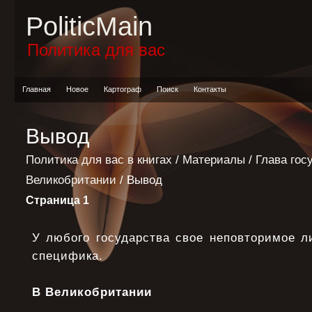
PoliticMain
Политика для вас
Главная
Новое
Картограф
Поиск
Контакты
Вывод
Политика для вас в книгах
/
Материалы
/
Глава гос
Великобритании
/ Вывод
Страница 1
У любого государства свое неповторимое л
специфика.
В Великобритании