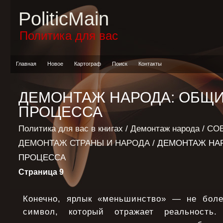
PoliticMain
Политика для вас
Главная
Новое
Картограф
Поиск
Контакты
ДЕМОНТАЖ НАРОДА: ОБЩИ
ПРОЦЕССА
Политика для вас в книгах
/
Демонтаж народа
/
СО
ДЕМОНТАЖ СТРАНЫ И НАРОДА
/ ДЕМОНТАЖ НА
ПРОЦЕССА
Страница 9
Конечно, ярлык «меньшинство» — не боле
символ, который отражает реальность