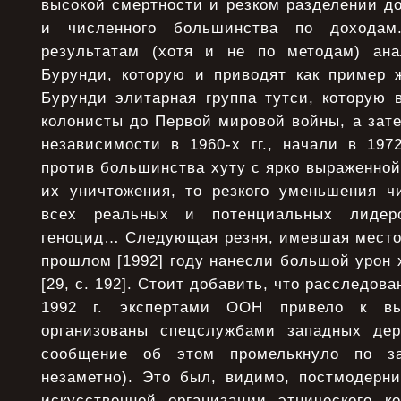
высокой смертности и резком разделении 
и численного большинства по дохода
результатам (хотя и не по методам) ана
Бурунди, которую и приводят как пример ж
Бурунди элитарная группа тутси, которую 
колонисты до Первой мировой войны, а зат
независимости в 1960-х гг., начали в 197
против большинства хуту с ярко выраженной
их уничтожения, то резкого уменьшения ч
всех реальных и потенциальных лидеро
геноцид… Следующая резня, имевшая место в
прошлом [1992] году нанесли большой урон
[29, с. 192]. Стоит добавить, что расследова
1992 г. экспертами ООН привело к в
организованы спецслужбами западных дер
сообщение об этом промелькнуло по за
незаметно). Это был, видимо, постмодерни
искусственной организации этнического 