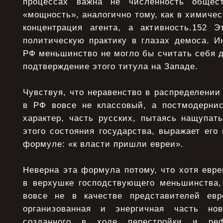
процессах важна не численность общес
«мощность», аналогично тому, как в химичес
концентрация агента, а активность.152 Э
политическую практику в глазах демоса. И
РФ меньшинство не могло бы считать себя 
подтверждение этого титула на Западе.
Чувствуя, что неравенство в распределении 
в РФ вовсе не классовый, а постмодернис
характер, часть русских, пытаясь нащупат
этого состояния государства, выражает его 
формуле: «к власти пришли евреи».
Неверна эта формула потому, что хотя евр
в верхушке господствующего меньшинства,
вовсе не в качестве представителей евр
организованная и энергичная часть нов
созданного в ходе перестройки и р