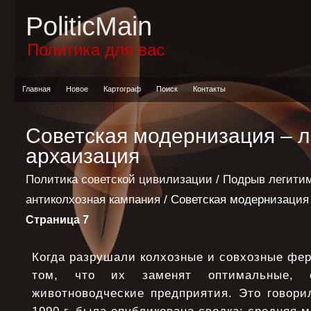
PoliticMain
Политика для вас
Главная
Новое
Картограф
Поиск
Контакты
Советская модернизация – 
архаизация
Политика советской цивилизации
/
Подрыв легитим
антиколхозная кампания
/ Советская модернизация
Страница 7
Когда разрушали колхозные и совхозные фер
том, что их заменят оптимальные, с
животноводческие предприятия. Это говори