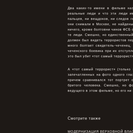
Два каких-то имени в фильме наз
реальные люди и что эти люди им
пальцев, ни вещдоков, ни следов г
они снимали в Москве, не найдены
ничего, кроме болтовни чинов ФСБ 
те люди. Смешно, но единственный 
должен был видеть террористов пер
много болтает свидетель-чеченец,
чеченского боевика при их отступл
это был убит «тот самый террорист
А «тот самый террорист» (только
запечатленных на фото одного глаз
причем сравнивался тот портрет 
бритого человека. Смешно, но ф
ведущего в этом фильме, но его ни 
Смотрите также
МОДЕРНИЗАЦИЯ ВЕРХОВНОЙ ВЛА