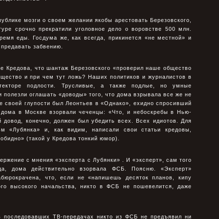
 публике мозги о своем желании якобы арестовать Березовского,
туре срочно прекратили уголовное дело о воровстве 500 млн.
ремя еды. Госдума же, как всегда, прикинется «не местной» и
 предавать забвению.
е Кредова, что шантаж Березовского «проверил наше общество
бщество и при чем тут ложь? Наших политиков и журналистов в
текторе подлости. Трусливые, а также подлые, но умные
и полезли оглашать «доводы» того, что дома взрывала все же не
е своей глупости был Леонтьев в «Однако», ехидно спросивший
о дома в Москве взорвали чеченцы: «Что, и небоскребы в Нью-
 довод, конечно, должен был убедить всех. Всех идиотов. Для
м «Лубянка» и, как видим, написали свои статьи кредовы,
обидно» (такой у Кредова тонкий юмор).
ержение с мнения «эксперта с Лубянки» . И «эксперт», сам того
да, дома действительно взорвала ФСБ. Поясню. «Эксперт»
абюрокрачена, что, если не «напишешь десяток планов, кипу
го высокого начальства, никто в ФСБ не пошевелится, даже
 в последовавших ТВ-передачах никто из ФСБ не предъявил ни