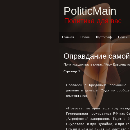
PoliticMain
Политика для вас
Главная
Новое
Картограф
Поиск
Оправдание само
Политика для вас в книгах
/
Клон Ельцина, и
Страница 1
Согласен с Кредовым: возможно,
дальше и дальше. Судя по сообще
результатов:
«Новость, которая еще год наза
Генеральная прокуратура РФ как б
„Аэрофлота“ завершено. Тщетно б
Скуратове, и при Чубайсе, и при У
Его ни в чем не винят, не ждут его 