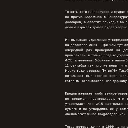
То есть хотя генпрокурор и пудрит
но против Абрамыча в Генпрокура
долларов, а аппетит приходит во в
дело о взрывах домов будет упорно
Но вызывает удивление утверждени
на детекторе лжи» . При чем тут о
очередной раз проверили на де
промолчали, и только подлые дурак
ФСБ, а чеченцы. Убойным в апломб
11 сентября тех, кто не верит, чт
Йорке тоже взорвал Путин?!» Такой
остальных был срочно снят филь
которым, оказывается, «за державу 
Кредов начинает собственное опров
не понимая, подтверждает, что 
утверждает, что ФСБ настолько з
бумаг» и не утвердишь их у само
«вспомогательное подразделение» .
Тогда почему же ни в 1999 г., ни