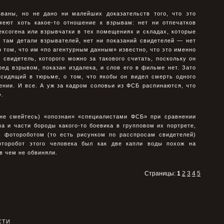
ваны, но не дано ни малейших доказательств того, что это
еют хоть какое-то отношение к взрывам: нет ни отпечатков
ексогена или взрывчатки в тех помещениях и складах, которые
 там детали взрывателей, нет ни показаний свидетелей — нет
о том, что им «по агентурным данным» известно, что это именно
свидетель, которого можно за такового считать, поскольку он
ед взрывом, показан издалека, и слов его в фильме нет. Зато
 сидящий в тюрьме, о том, что якобы он видел смерть одного
ении. И все. А уж за кадром соловьи из ФСБ распинаются, что
».
 не смейтесь) «опознан» «специалистами ФСБ» при сравнении
а и части бороды какого-то боевика в групповом их портрете,
с фотороботом (то есть рисунком по расспросам свидетелей)
оторобот этого человека был как две капли воды похож на
в чем не обвиняли.
Страницы:
1
2
3
4
5
СТИ