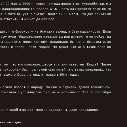
»? 20 марта 2000 г., через полгода поеле этих «учений», как мы
 расследование» генералов ФСБ шесть раз просили даже не то
», а хотя бы устно сказать всего лишь о том, кто дал приказ об
и ответить. И мычат до сих пор.
щих, что бюрократу не бумажка важна, а безнаказанность. Если
 ему сулят благоволение начальства или взятку, то он пойдет на
бы защитить свою контору, следовало бы не о бюрократизме
 чести и преданности Родине. Но работники ФСБ таких слов не
том, что его операции, дескать, стали известны. Когда?! Палач
 похоронен был под чужой фамилией, а о таких операциях, как
от самого Судоплатова, и только в 90-х годах.
о стало известно народу России о взрывах домов гексогеном.
 показала в упомянутом фильме «Лубянка» по ОРТ 25 сентября
олнителей взрывов, многие задержаны, дают показания».
жан ни один!