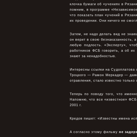
клочка бумаги об «учениях в Рязани
помним, в программе «Независимое
что показать план «учений в Рязани
их проведении. Они ничего не смогл
Затем, не надо делать вид не знаю
он верит в свою безнаказанность, а
любую подлость. «Эксперту», что
работников ФСБ говорить, а об их
знают за ненадобностью.
Интересны ссылки на Судоплатова о 
Троцкого — Рамон Меркадер — даже
отравления, стало известно только 
Теперь по поводу того, что именн
Напомню, что все «известное» ФСБ
2001 г.
Кредов пишет: «Известны имена исп
А согласно этому фильму
не задер