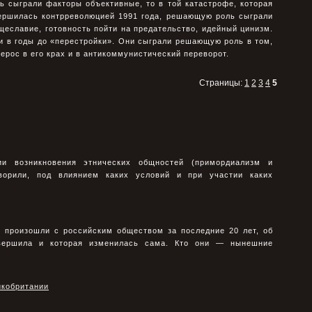
ь сыграли факторы объективные, то в той катастрофе, которая
вершилась контрреволюцией 1991 года, решающую роль сыграли
щеславие, готовность пойти на предательство, идейный цинизм.
и в годы до «перестройки». Они сыграли решающую роль в том,
ерос в его крах и в антикоммунистический переворот.
Страницы:
1
2
3
4
5
ии возникновения этнических общностей (примордиализм и
оворили, под влиянием каких условий и при участии каких
е произошли с российским обществом за последние 20 лет, об
овершила и которая изменилась сама. Кто они — нынешние
икобритании