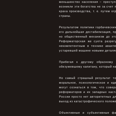
меньшинство населения – преступ
возникли эти богатства не за счет 
краха производства, т. е. путем о
страны.
Результатом политики горбачевски
его дальнейшая дестабилизация, п
но общественный механизм до это
Реформаторская же суета разрег
некомпетентным в технике авант
устаревшей машине новыми деталям
Прибегая к другому образному 
обезумевшему капитану, который на
Но самый страшный результат то
моральное, психологическое и ид
могут сознаться в том, что сове
реформаторов и их западных наста
России просто нет авторитетных д
выход из катастрофического положе
Объективные и субъективные фа