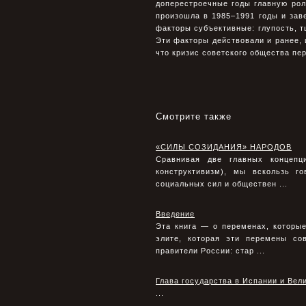
доперестроечные годы главную рол
произошла в 1985–1991 годы и за
факторы субъективные: глупость, т
Эти факторы действовали и ранее, 
что кризис советского общества пер
Смотрите также
«СИЛЫ СОЗИДАНИЯ» НАРОДОВ
Сравнивая две главных концепц
конструктивизм), мы вскользь г
социальных сил и обществен ...
Введение
Эта книга — о переменах, которы
элите, которая эти перемены с
правители России: стар ...
Глава государства в Испании и Вел
...