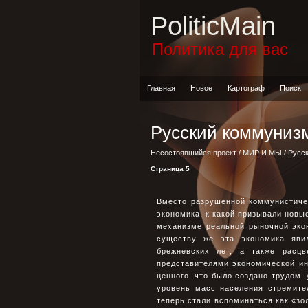
PoliticMain
Политика для вас
Главная
Новое
Картограф
Поиск
Русский коммуниз
Несостоявшийся проект
/
МИР И МЫ
/ Русс
Страница 5
Вместо разрушенной коммунистиче
экономика, к какой призывали новы
механизме реальной рыночной эко
существу же эта экономика явил
брежневских лет, а также расц
представителями экономической ин
ценного, что было создано трудом,
уровень масс населения стремите
теперь стали вспоминаться как «зо