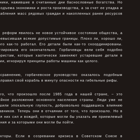
ники, нажившие в считанные дни баснословные богатства. Но
подъема экономики и роста производства, а за счет ее упадка и
грабления масс рядовых граждан и накопленных ранее ресурсов
х реформ явилось не новое устойчивое состояние общества, а
ревысившая всякие допустимые границы. Плохо ли, хорошо ли,
го как-то работал. Его детали были как-то скоординированы.
улировала его окончательно. Горбачевцы вели себя подобно
юристам, которые хаотически заменяют устаревшие детали в
и, игнорируя принципы работы машины как целого.
сравнению, горбачевское руководство оказалось подобным
правил свой корабль в минуту опасности на гибельные рифы.
го, что произошло после 1985 года в нашей стране, – это
ейное разложение основного населения страны. Люди уже не
ршили эпохальную глупость, добровольно поддавшись влиянию
вников. Теперь они в отчаянии от того, что произошло. Но в
ля них сил и вождей, которые могли бы указать им приемлемый
ния и за которыми они могли бы пойти.
кторы. Если в созревании кризиса в Советском Союзе в