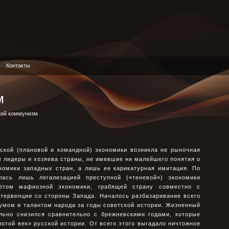
Контакты
м
кий коммунизм
ской (плановой и командной) экономики возникла не рыночная
е лидеры и хозяева страны, не имевшие ни малейшего понятия о
номики западных стран, а лишь ее карикатурная имитация. По
ась лишь легализацией преступной («теневой») экономики
ветом мафиозной экономики, грабящей страну совместно с
тервенции со стороны Запада. Началось разбазаривание всего
 умом и талантом народа за годы советской истории. Жизненный
льно снизился сравнительно с брежневскими годами, которые
лотой век» русской истории. От всего этого выгадало ничтожное