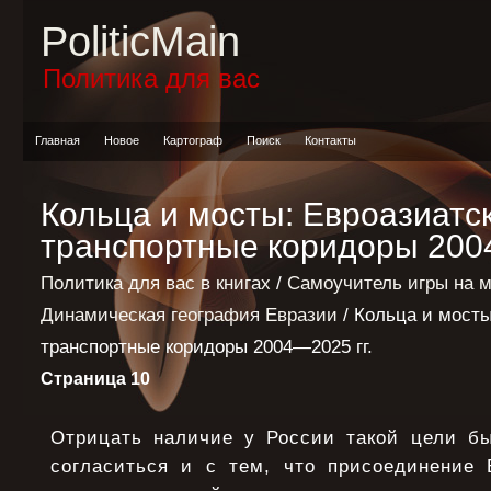
PoliticMain
Политика для вас
Главная
Новое
Картограф
Поиск
Контакты
Кольца и мосты: Евроазиатс
транспортные коридоры 2004
Политика для вас в книгах
/
Самоучитель игры на 
Динамическая география Евразии
/ Кольца и мосты
транспортные коридоры 2004—2025 гг.
Страница 10
Отрицать наличие у России такой цели б
согласиться и с тем, что присоединение 