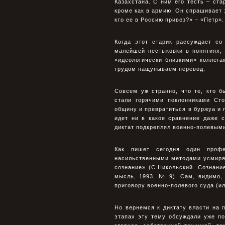
Казахстана. С ним его тесть – ста
кроме как в армию. Он спрашивает 
кто ее в Россию привез?» – «Петр».
Когда этот старик рассуждает со
малейшей нестыковки в понятиях,
«идеологически близкими» коллега
трудом нащупываем перевод.
Совсем уж странно, что те, кто 
стали горячими поклонниками Сто
общину и превратиться в буржуа и 
идет ни в какое сравнение даже 
диктат подкреплял военно-полевыми
Как пишет сегодня один пpофе
насильственными методами усмиpял
сознание» (С.Никольский. Сознани
мысль, 1993, № 9). Сам, видимо,
пpиговоpу военно-полевого суда (и
Но вернемся к диктату власти на п
этапах эту тему обсуждали уже п