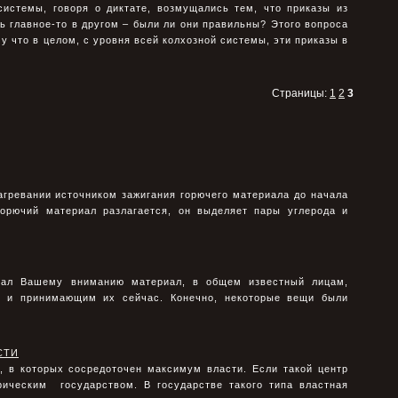
системы, говоря о диктате, возмущались тем, что приказы из
 главное-то в другом – были ли они правильны? Этого вопроса
у что в целом, с уровня всей колхозной системы, эти приказы в
Страницы:
1
2
3
агревании источником зажигания горючего материала до начала
 горючий материал разлагается, он выделяет пары углерода и
гал Вашему вниманию материал, в общем известный лицам,
 и принимающим их сейчас. Конечно, некоторые вещи были
СТИ
, в которых сосредоточен максимум власти. Если такой центр
ическим государством. В государстве такого типа властная