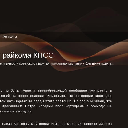
Контакты
т райкома КПСС
егитимности советского строя: антиколхозная кампания
/ Крестьяне и диктат
ло не быть тупости, пренебрегающей особенностями места и
ающей за сопротивление. Комиссары Петра пороли крестьян,
том есть ядовитые плоды этого растения. Не все они знали, что
 проклинаем Петра, который ввел картофель в обиход? Не
ы совсем уж глупо.
, сажал картошку мой сосед, инженер-механик, вернувшийся из