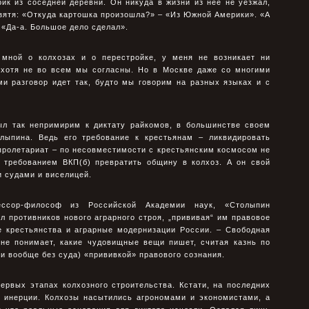
рик из соседней деревни. Он никуда в жизни из нее не уезжал,
зятя: «Откуда картошка произошла?» – «Из Южной Америки». «А
 «Да-а. Большое дело сделал».
 мной о колхозах и о перестройке, у меня не возникает ни
 хотя не во всем мы согласны. Но в Москве даже со многими
ми разговор идет так, будто мы говорим на разных языках и с
был так непримирим к диктату райкомов, в большинстве своем
лыпина. Ведь его требование к крестьянам – ликвидировать
пролетариат – по несовместимости с крестьянским космосом не
с требованием ВКП(б) превратить общину в колхоз. А он свой
 судами и виселицей.
ссоp-философ из Российской Академии наук, «Столыпин
 пpотивников нового агpаpного стpоя, „пpививая“ им пpавовое
е крестьянства и аграрные модернизации России. – Свободная
 не понимает, какие чудовищные вещи пишет, считая казнь по
ли вообще без суда) «пpививкой» пpавового сознания.
ервых этапах колхозного строительства. Кстати, на последних
о инерции. Колхозы насытились агрономами и экономистами, а