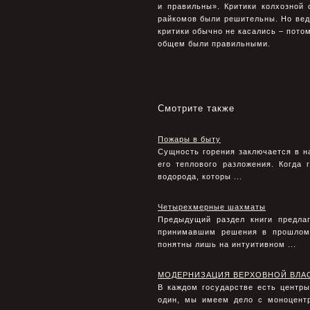
и правильны». Критики колхозной 
райкомов были решительны. Но ведь
критики обычно не касались – потом
общем были правильными.
Смотрите также
Пожары в быту
Сущность горения заключается в н
его теплового разложения. Когда
водорода, которы ...
Четырехмерные шахматы
Предыдущий раздел книги предла
принимавшим решения в прошлом
понятны лишь на интуитивном ...
МОДЕРНИЗАЦИЯ ВЕРХОВНОЙ ВЛА
В каждом государстве есть центры
один, мы имеем дело с моноцентр