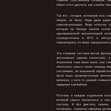
главное, собственной техникой, т
образ этого диктата, как улыбка Че
Так вот, сегодня, вспомнив всю со
общем, не было. Надо даже удивл
самоорганизации. Ведь колхозы 
которая на Западе заняла сотню
одновременной механизацией осн
сосредоточены в МТС и обслуж
перемещаясь по мере завершения р
Эта сложная система могла функц
автономных единиц (колхозов), а
Агрономов тоже было мало, они тож
объяснить смысл своих команд лю
системами, ни машинной обработки
были лишь промежуточным звеном.
времени, у кого-то урожай снижался
задержки комбайнов.
Поэтому в каждом отдельном колх
великий смысл заключался в том,
систему. И без диктата, окрика
поговорка, «приказы офицера долж