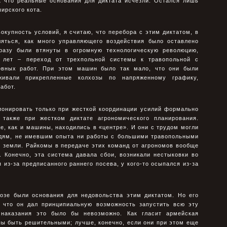
ак что реальные основания для диктата исчезли. Остался лишь
ширского кота.
вокупность условий, я считаю, что перебора с этим диктатом, в
яться, как много управляющего воздействия было оставлено
сразу были втянуты в огромную технологическую революцию,
 лет – переход от трехпольной системы к травопольной с
овных работ. При этом машин было так мало, что они были
ивали прикрепленные колхозы по напряженному графику,
абот.
ионировать только при жесткой координации усилий формально
 также при жестком диктате агрономического планирования.
е, как и машины, находились в «центре». И они с трудом могли
дям, не имевшим опыта ни работы с большими травопольными
 земли. Райкомы в передаче этих команд от агрономов вообще
 Конечно, эта система давала сбои, возникали нестыковки во
 из-за предписанного раннего посева, у кого-то осыпался из-за
озе были основания для недовольства этим диктатом. Но его
 что он дал принципиальную возможность запустить всю эту
, наказания это было бы невозможно. Как гласит армейская
ны быть решительными; лучше, конечно, если они при этом еще