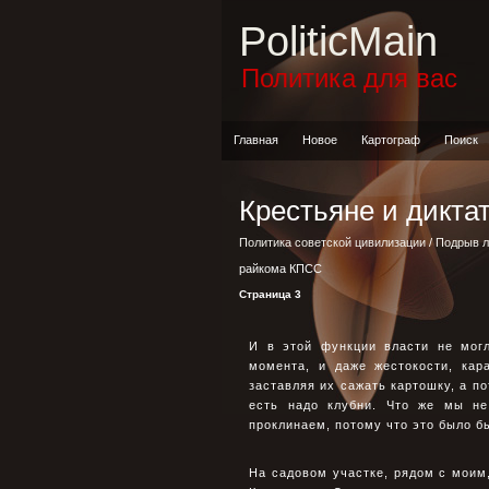
PoliticMain
Политика для вас
Главная
Новое
Картограф
Поиск
Крестьяне и дикта
Политика советской цивилизации
/
Подрыв л
райкома КПСС
Страница 3
И в этой функции власти не мог
момента, и даже жестокости, кар
заставляя их сажать картошку, а по
есть надо клубни. Что же мы не
проклинаем, потому что это было б
На садовом участке, рядом с моим