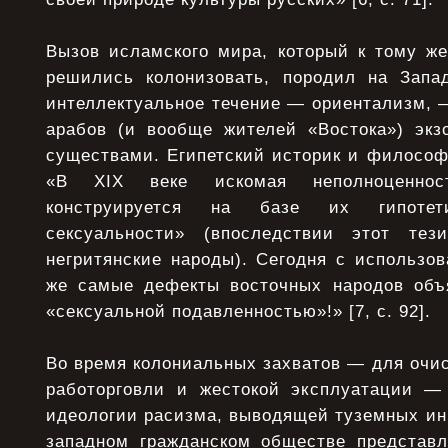
Вызов исламского мира, который к тому же
решились колонизовать, породил на Запа
интеллектуальное течение — ориентализм, 
арабов (и вообще жителей «Востока») экз
существами. Египетский историк и философ
«В XIX веке искомая неполноценнос
конструируется на базе их гипотети
сексуальности» (впоследствии этот те
негритянские народы). Сегодня с использо
же самые дефекты восточных народов объ
«сексуальной подавленностью»!» [7, с. 92].
Во время колониальных захватов — для очис
работорговли и жестокой эксплуатации —
идеологии расизма, выводящей туземных ин
западном гражданском обществе представл