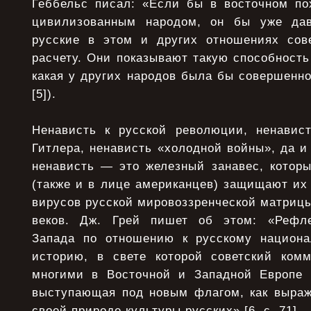
Геббельс писал: «Если бы в восточном п
цивилизованным народом, он бы уже дав
русские в этом и других отношениях сов
расчету. Они показывают такую способность
какая у других народов была бы совершенно
[5]).
Ненависть к русской революции, ненавист
Гитлера, ненависть «холодной войны», да 
ненависть — это железный занавес, котор
(также и в лице американцев) защищают их
вирусов русской мировоззренческой матрицы
веков. Дж. Грей пишет об этом: «Рефле
Запада по отношению к русскому национ
историю, в свете которой советский ком
многими в Восточной и Западной Европе 
выступающая под новым флагом, как выраж
своей природе культуры русских» [6, с. 71].