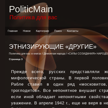
PoliticMain
Политика для вас
Главная
Новое
Картограф
Поиск
Контакты
ЭТНИЗИРУЮЩИЕ «ДРУГИЕ»
Политика для вас в книгах
/
Демонтаж народа
/
«СИЛЫ СОЗИДАНИЯ» НАРОДО
Страница 3
Прежде всего, русских представляли ж
мифологической страны. В первой полови
Рабле ставил в один ряд «московитов,
троглодитов». Все непонятное внушает стр
если иной обладает непонятными свойств
уважение. В апреле 1942 г., еще не веря в 